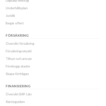
Digitala verktyg
Underhållsplan
Juridik
Begär offert
FÖRSÄKRING
Översikt försäkring
Försäkringsskydd
Tillsyn och ansvar
Förebygg skador
Skapa förfrågan
FINANSIERING
Översikt BRF-Lån
Ränteguiden