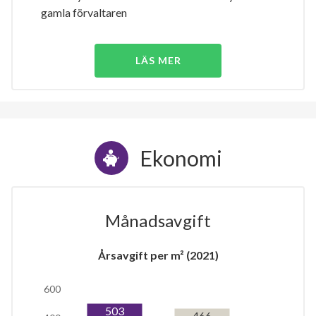
gamla förvaltaren
LÄS MER
Ekonomi
Månadsavgift
Årsavgift per m² (2021)
600
503
466