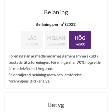
Belåning
Belåning per m² (2021)
LÅG
MELLAN
HÖG
< 3500
3500-6500
>6500
Föreningslån är medlemmarnas gemensamma skuld i
bostadsrättsföreningen. Föreningen har
70%
högre lån
än medelvärdet i Angered.
Se detaljerad belåningsdata och jämförelse i
föreningens BRF-analys.
Betyg