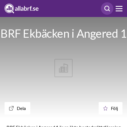
BRF Ekbäcken i Angered 1
Dela
Följ