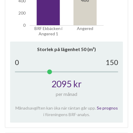
400
200
0
BRF Ekbäcken i
Angered
Angered 1
Storlek på lägenhet
50
(m²)
0
150
2095 kr
per månad
Månadsavgiften kan öka när räntan går upp.
Se prognos
i föreningens BRF-analys.