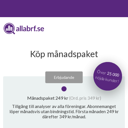
Köp månadspaket
Över
Över
25 000
25 000
nöjda kunder!
nöjda kunder!
Månadspaket 249 kr
(Ord. pris 349 kr)
Tillgång till analyser av
alla föreningar.
Abonnemanget
löper månadsvis
utan bindningstid.
Första månaden 249 kr
därefter 349 kr/månad.