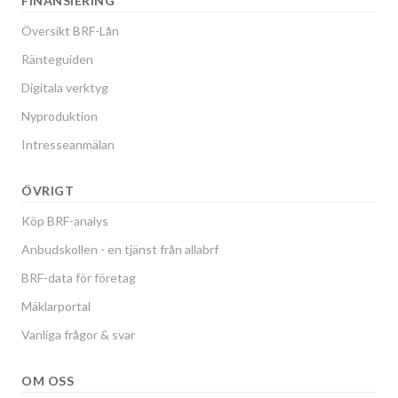
FINANSIERING
Översikt BRF-Lån
Ränteguiden
Digitala verktyg
Nyproduktion
Intresseanmälan
ÖVRIGT
Köp BRF-analys
Anbudskollen - en tjänst från allabrf
BRF-data för företag
Mäklarportal
Vanliga frågor & svar
OM OSS