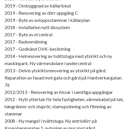
2019 - Ombyggnad av källarlokal
2019 - Renovering av dörr uppgång C
2019 - Byte av avloppsstammar i källarplan
2018 - Installation nytt låssystem
2017 - Byte av el central
2017 - Radonmätning
2017 - Godkänd OVK-besiktning
2014 - Helrenovering av tvättstuga med ytskikt och ny
maskinpark. Ny värmeväxlare i undercentral
2013 - Delvis ytskiktsrenovering av ytskikt på gård.
Reparation av fasad mot gata och gård på Hantverkargatan
76
2012/2013 - Renovering av hissar i samtliga uppgångar
2012 - Nytt yttertak för hela fastigheten, värmekabel på tak,
hängrännor och stuprör, stamspolnning och filmning av
stammar
2008 - Ny mangel i tvättstuga, Ny entrédörr på
Kronobergsgatan 1, putsning av mur mot gård