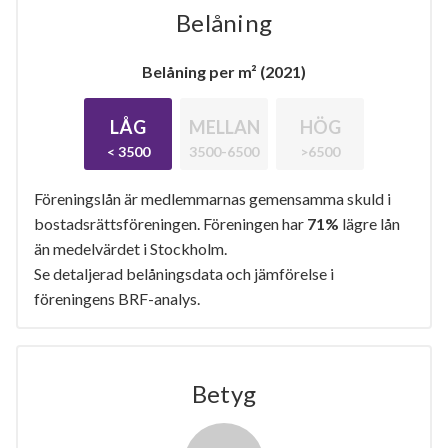
Belåning
Belåning per m² (2021)
LÅG
MELLAN
HÖG
< 3500
3500-6500
>6500
Föreningslån är medlemmarnas gemensamma skuld i
bostadsrättsföreningen. Föreningen har
71%
lägre lån
än medelvärdet i Stockholm.
Se detaljerad belåningsdata och jämförelse i
föreningens BRF-analys.
Betyg