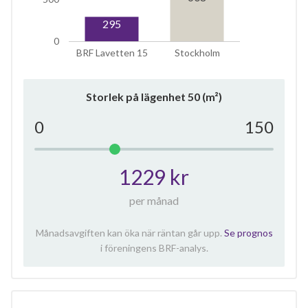
295
0
BRF Lavetten 15
Stockholm
Storlek på lägenhet
50
(m²)
0
150
1229 kr
per månad
Månadsavgiften kan öka när räntan går upp.
Se prognos
i föreningens BRF-analys.