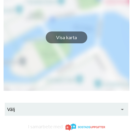
Visa karta
Välj
I samarbete med