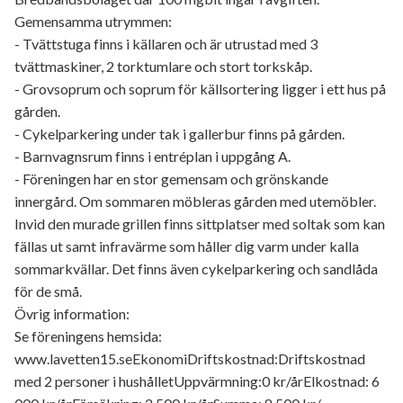
Gemensamma utrymmen:
- Tvättstuga finns i källaren och är utrustad med 3
tvättmaskiner, 2 torktumlare och stort torkskåp.
- Grovsoprum och soprum för källsortering ligger i ett hus på
gården.
- Cykelparkering under tak i gallerbur finns på gården.
- Barnvagnsrum finns i entréplan i uppgång A.
- Föreningen har en stor gemensam och grönskande
innergård. Om sommaren möbleras gården med utemöbler.
Invid den murade grillen finns sittplatser med soltak som kan
fällas ut samt infravärme som håller dig varm under kalla
sommarkvällar. Det finns även cykelparkering och sandlåda
för de små.
Övrig information:
Se föreningens hemsida:
www.lavetten15.seEkonomiDriftskostnad:Driftskostnad
med 2 personer i hushålletUppvärmning:0 kr/årElkostnad: 6