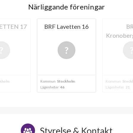
Närliggande föreningar
ETTEN 17
BRF Lavetten 16
B
Kronober
kholm
Kommun
Stockholm
Kommun
Stock
Lägenheter
46
Lägenheter
21
Styrelse & Kontakt