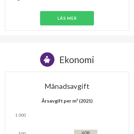
LÄS MER
Ekonomi
Månadsavgift
Årsavgift per m² (2021)
1 000
608
500