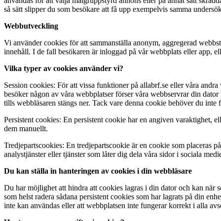
användas för att välja målgruppstyrd annons eller på annat sätt skräd
så sätt slipper du som besökare att få upp exempelvis samma undersö
Webbutveckling
Vi använder cookies för att sammanställa anonym, aggregerad webbstati
innehåll. I de fall besökaren är inloggad på vår webbplats eller app, e
Vilka typer av cookies använder vi?
Session cookies: För att vissa funktioner på allabrf.se eller våra and
besöker någon av våra webbplatser förser våra webbservrar din dator 
tills webbläsaren stängs ner. Tack vare denna cookie behöver du inte fy
Persistent cookies: En persistent cookie har en angiven varaktighet, elle
dem manuellt.
Tredjepartscookies: En tredjepartscookie är en cookie som placeras på 
analystjänster eller tjänster som låter dig dela våra sidor i sociala medie
Du kan ställa in hanteringen av cookies i din webbläsare
Du har möjlighet att hindra att cookies lagras i din dator och kan när 
som helst radera sådana persistent cookies som har lagrats på din enhet
inte kan användas eller att webbplatsen inte fungerar korrekt i alla av