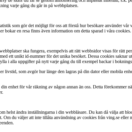
darsy de sidor du får se genom annonsering och anpassat innehåll, s.k. 
kning varje gång du går in på webbplatsen.
stik som gör det möjligt för oss att förstå hur besökare använder vår we
ller bokar en resa finns även information om detta sparad i våra cookies.
ra webbplatser ska fungera, exempelvis att rätt webbsidor visas för rätt
med ett unikt id-nummer för det unika besöket. Dessa cookies saknar ut
lla i alla uppgifter på nytt varje gång du till exempel backar i bokning
r livstid, som avgör hur länge den lagras på din dator eller mobila enhet. 
din enhet för vår räkning av någon annan än oss. Detta förekommer när v
r.
som helst ändra inställningarna i din webbläsare. Du kan då välja att bl
. Om du väljer att inte tillåta användning av cookies från ving.se eller 
seenden.