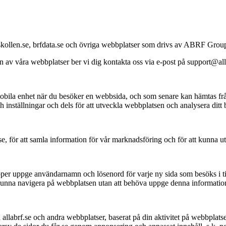
udskollen.se, brfdata.se och övriga webbplatser som drivs av ABRF Gro
n av våra webbplatser ber vi dig kontakta oss via e-post på support@all
er mobila enhet när du besöker en webbsida, och som senare kan hämtas f
inställningar och dels för att utveckla webbplatsen och analysera ditt 
se, för att samla information för vår marknadsföring och för att kunna 
ipper uppge användarnamn och lösenord för varje ny sida som besöks i t
 kunna navigera på webbplatsen utan att behöva uppge denna information
llabrf.se och andra webbplatser, baserat på din aktivitet på webbplatsen