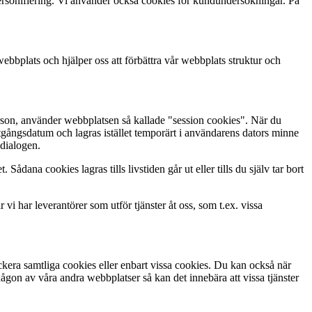
personifiering. Vi använder också cookies för kundundersökningar. På
bbplats och hjälper oss att förbättra vår webbplats struktur och
 person, använder webbplatsen så kallade "session cookies". När du
gångsdatum och lagras istället temporärt i användarens dators minne
sdialogen.
Sådana cookies lagras tills livstiden går ut eller tills du själv tar bort
i har leverantörer som utför tjänster åt oss, som t.ex. vissa
ockera samtliga cookies eller enbart vissa cookies. Du kan också när
någon av våra andra webbplatser så kan det innebära att vissa tjänster