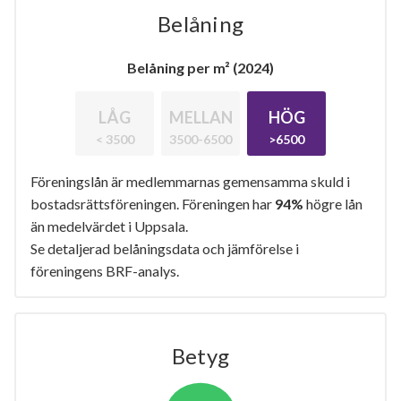
Belåning
Belåning per m² (2024)
LÅG
MELLAN
HÖG
< 3500
3500-6500
>6500
Föreningslån är medlemmarnas gemensamma skuld i
bostadsrättsföreningen. Föreningen har
94%
högre lån
än medelvärdet i Uppsala.
Se detaljerad belåningsdata och jämförelse i
föreningens BRF-analys.
Betyg