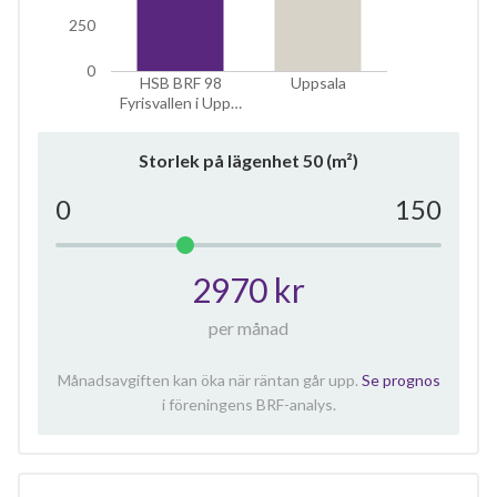
250
0
HSB BRF 98
Uppsala
Fyrisvallen i Upp…
Storlek på lägenhet
50
(m²)
0
150
2970 kr
per månad
Månadsavgiften kan öka när räntan går upp.
Se prognos
i föreningens BRF-analys.