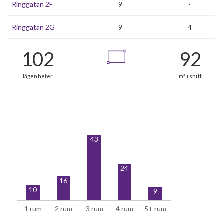
Ringgatan 2F
9
-
Ringgatan 2G
9
4
43
24
16
10
9
1 rum
2 rum
3 rum
4 rum
5+ rum