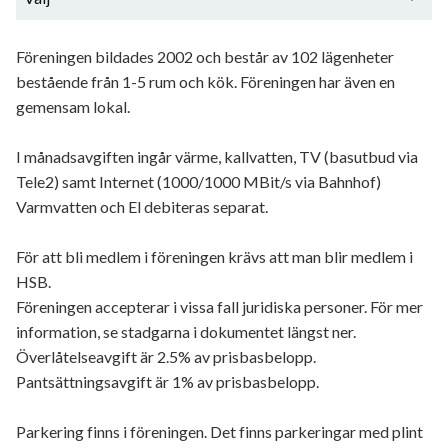
Allmän beskrivning
Föreningen bildades 2002 och består av 102 lägenheter
bestående från 1-5 rum och kök. Föreningen har även en
Utförda renoveringar
gemensam lokal.
Planerade renoveringar
I månadsavgiften ingår värme, kallvatten, TV (basutbud via
Övrigt
Tele2) samt Internet (1000/1000 MBit/s via Bahnhof)
Varmvatten och El debiteras separat.
Vatten, El, Ventilation och Värme
För att bli medlem i föreningen krävs att man blir medlem i
Data/TV/Tele
HSB.
Föreningen accepterar i vissa fall juridiska personer. För mer
information, se stadgarna i dokumentet längst ner.
Överlåtelseavgift är 2.5% av prisbasbelopp.
Pantsättningsavgift är 1% av prisbasbelopp.
Parkering finns i föreningen. Det finns parkeringar med plint