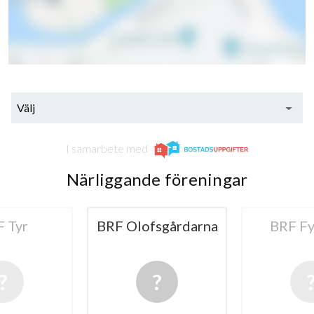
Välj
I samarbete med
Närliggande föreningar
sgårdarna
BRF Fyrisäng
BRF T
20