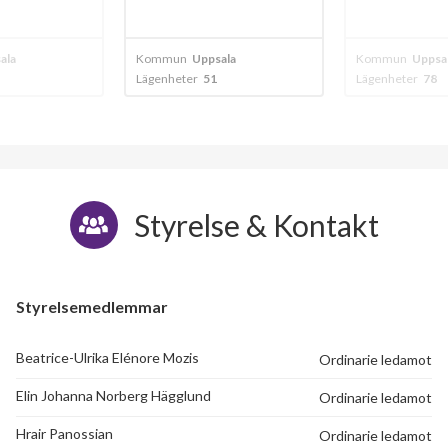
ala
Kommun
Uppsala
Kommun
Uppsa
Lägenheter
78
Lägenheter
86
Styrelse & Kontakt
102
lägenheter
Styrelsemedlemmar
Beatrice-Ulrika Elénore Mozis
Ordinarie ledamot
Elin Johanna Norberg Hägglund
Ordinarie ledamot
Hrair Panossian
Ordinarie ledamot