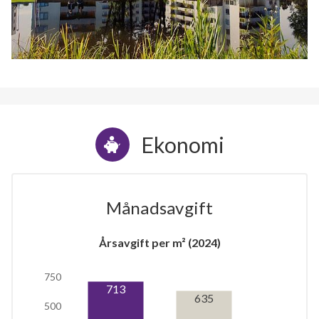
Ekonomi
Månadsavgift
Årsavgift per m² (2024)
750
713
635
500