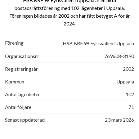
HSB BRF 98 Fyrisvallen i Uppsala är en äkta
bostadsrättsförening med 102 lägenheter i Uppsala.
Föreningen bildades år 2002 och har fått betyget A för år
2024
Förening
HSB BRF 98 Fyrisvallen i Uppsala
Organisationsnr
769608-3190
Registreringsår
2002
Kommun
Uppsala
Antal lägenheter
102
Antal följare
71
Senast uppdaterad
23 mars 2026