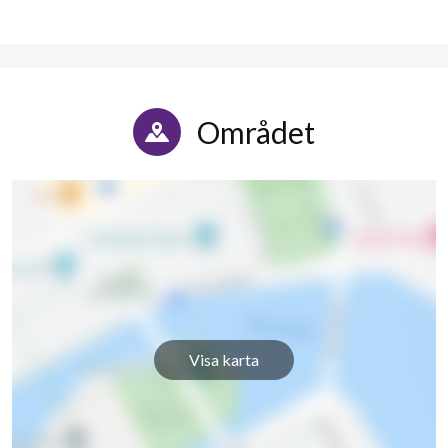
Området
Visa karta