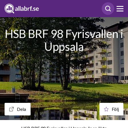
HSB BRF 98 Fyrisvallen i
Uppsala
Dela
Följ