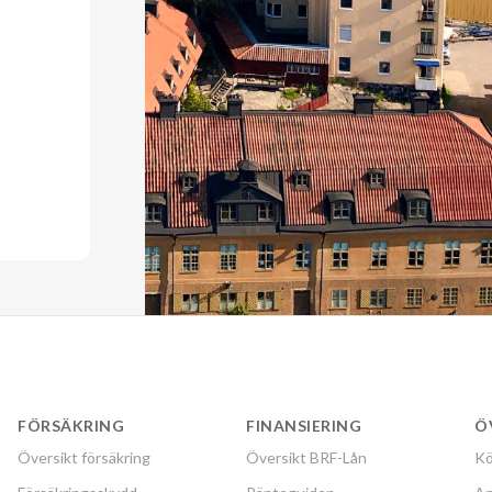
FÖRSÄKRING
FINANSIERING
Ö
Översikt försäkring
Översikt BRF-Lån
Kö