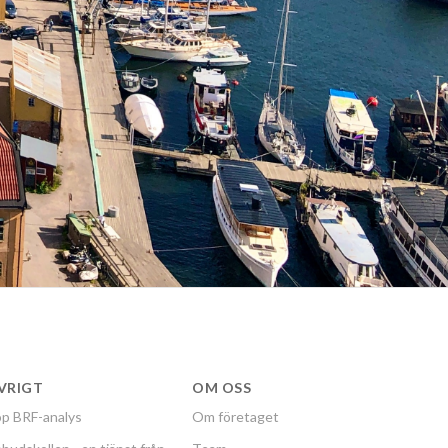
VRIGT
OM OSS
p BRF-analys
Om företaget