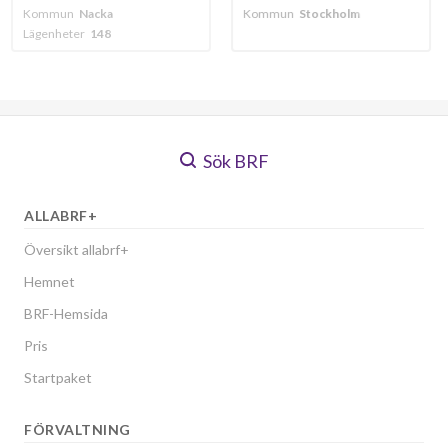
a
Kommun
Stockholm
Kommun
Nacka
8
Lägenheter
191
Sök BRF
ALLABRF+
Översikt allabrf+
Hemnet
BRF-Hemsida
Pris
Startpaket
FÖRVALTNING