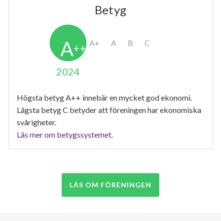
2
62
Betyg
Våning 10
3
73
3
79
2024
2
44
6
139
Högsta betyg A++ innebär en mycket god ekonomi.
Lägsta betyg C betyder att föreningen har ekonomiska
1
49
svårigheter.
Våning 11
Läs mer om betygssystemet.
3
73
3
79
LÄS OM FÖRENINGEN
2
44
5
128