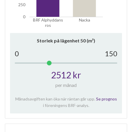
60
250
Våning 8
lägenheter
0
BRF Alphyddans
Nacka
3
73
ros
3
79
Storlek på lägenhet
50
(m²)
2
44
0
150
5
128
2
62
2512 kr
Våning 9
per månad
3
73
Månadsavgiften kan öka när räntan går upp.
Se prognos
3
79
i föreningens BRF-analys.
2
44
5
128