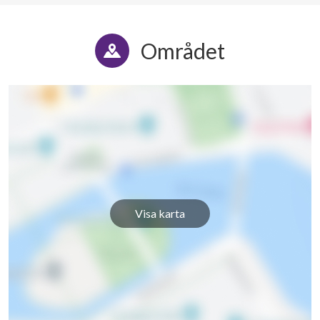
2
62
Våning 12
Området
3
73
3
79
2
44
5
128
2
62
Våning 13
Visa karta
3
73
3
79
2
44
5
128