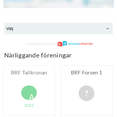
2
62
Välj
I samarbete med
Närliggande föreningar
llkronan
BRF Forsen 1
HSB
Barrträde
A
025
20