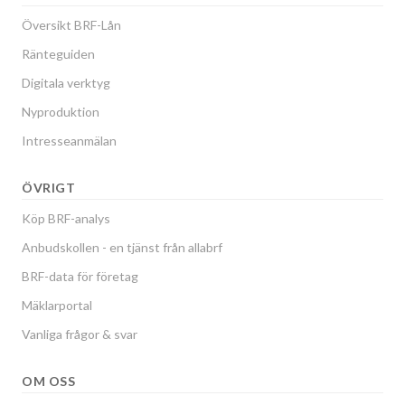
Översikt BRF-Lån
Ränteguiden
Digitala verktyg
Nyproduktion
Intresseanmälan
ÖVRIGT
Köp BRF-analys
Anbudskollen - en tjänst från allabrf
BRF-data för företag
Mäklarportal
Vanliga frågor & svar
OM OSS