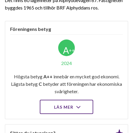
Det finns 60 lägenheter på Alphyddevägen 67. Fastigheten
byggdes 1965 och tillhör BRF Alphyddans ros.
Föreningens betyg
A
++
2024
Högsta betyg
A++
innebär en mycket god ekonomi.
Lägsta betyg
C
betyder att föreningen har ekonomiska
svårigheter.
LÄS MER
Sitter du i styrelsen?