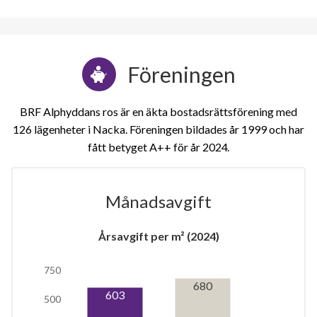
Våning 6
3
73
Föreningen
3
79
2
44
BRF Alphyddans ros är en äkta bostadsrättsförening med
5
128
126 lägenheter i Nacka. Föreningen bildades år 1999 och har
fått betyget A++ för år 2024
2
62
Våning 7
Månadsavgift
3
73
3
79
Årsavgift per m² (2024)
2
44
750
680
5
128
603
500
2
62