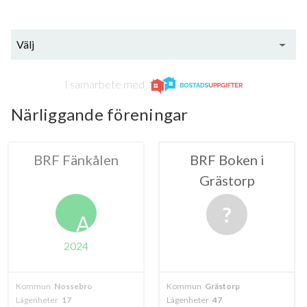
Välj
I samarbete med
Närliggande föreningar
änkålen
BRF Boken i
BRF Lunn
Grästorp
A
024
ebro
Kommun
Grästorp
Kommun
Gräst
Lägenheter
47
Lägenheter
20