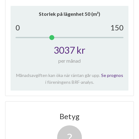
Storlek på lägenhet
50
(m²)
0
150
3037 kr
per månad
Månadsavgiften kan öka när räntan går upp.
Se prognos
i föreningens BRF-analys.
Betyg