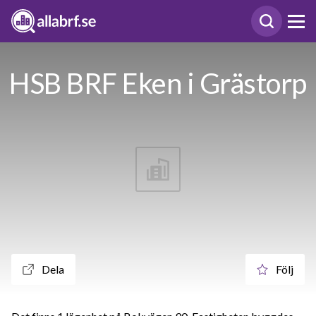
HSB BRF Eken i Grästorp
Dela
Följ