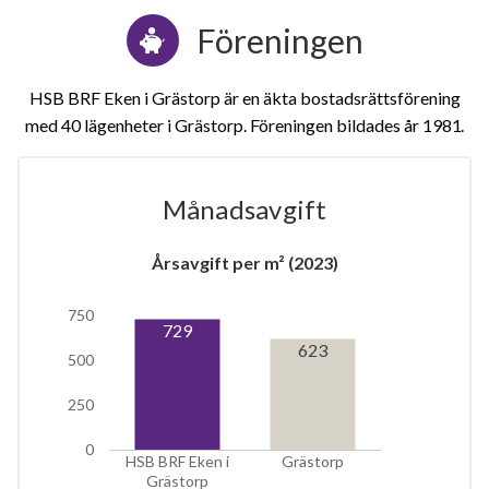
Föreningen
HSB BRF Eken i Grästorp är en äkta bostadsrättsförening
med 40 lägenheter i Grästorp. Föreningen bildades år 1981
Månadsavgift
Årsavgift per m² (2023)
1
750
729
lägenhet
623
500
250
0
HSB BRF Eken i
Grästorp
Grästorp