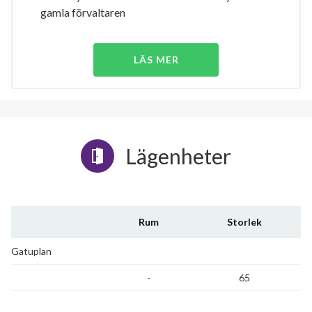
gamla förvaltaren
LÄS MER
Lägenheter
Rum
Storlek
Gatuplan
-
65