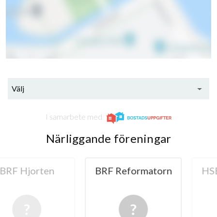
Välj
I samarbete med
Närliggande föreningar
jorten
BRF Reformatorn
HSB BRF 
Arb