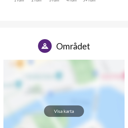
Området
Visa karta