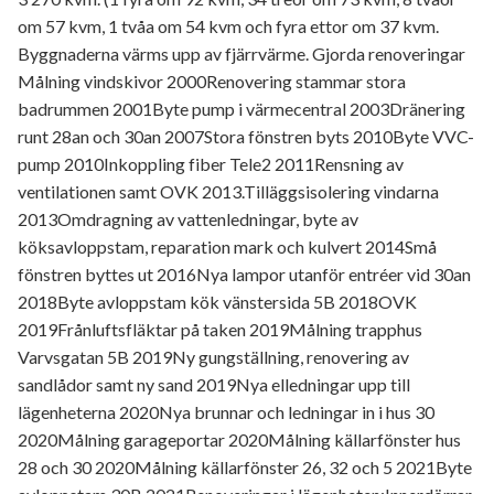
om 57 kvm, 1 tvåa om 54 kvm och fyra ettor om 37 kvm.
Byggnaderna värms upp av fjärrvärme. Gjorda renoveringar
Målning vindskivor 2000Renovering stammar stora
badrummen 2001Byte pump i värmecentral 2003Dränering
runt 28an och 30an 2007Stora fönstren byts 2010Byte VVC-
pump 2010Inkoppling fiber Tele2 2011Rensning av
ventilationen samt OVK 2013.Tilläggsisolering vindarna
2013Omdragning av vattenledningar, byte av
köksavloppstam, reparation mark och kulvert 2014Små
fönstren byttes ut 2016Nya lampor utanför entréer vid 30an
2018Byte avloppstam kök vänstersida 5B 2018OVK
2019Frånluftsfläktar på taken 2019Målning trapphus
Varvsgatan 5B 2019Ny gungställning, renovering av
sandlådor samt ny sand 2019Nya elledningar upp till
lägenheterna 2020Nya brunnar och ledningar in i hus 30
2020Målning garageportar 2020Målning källarfönster hus
28 och 30 2020Målning källarfönster 26, 32 och 5 2021Byte