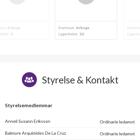
20
ga
Kommun
Arboga
Kommun
Arbog
Lägenheter
20
Lägenheter
95
Styrelse & Kontakt
Styrelsemedlemmar
Anneli Susann Eriksson
Ordinarie ledamot
Balmore Arquimides De La Cruz
Ordinarie ledamot