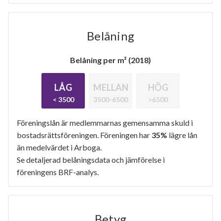
Belåning
Belåning per m² (2018)
LÅG
MELLAN
HÖG
< 3500
3500-6500
>6500
Föreningslån är medlemmarnas gemensamma skuld i
bostadsrättsföreningen. Föreningen har
35%
lägre lån
än medelvärdet i Arboga.
Se detaljerad belåningsdata och jämförelse i
föreningens BRF-analys.
Betyg