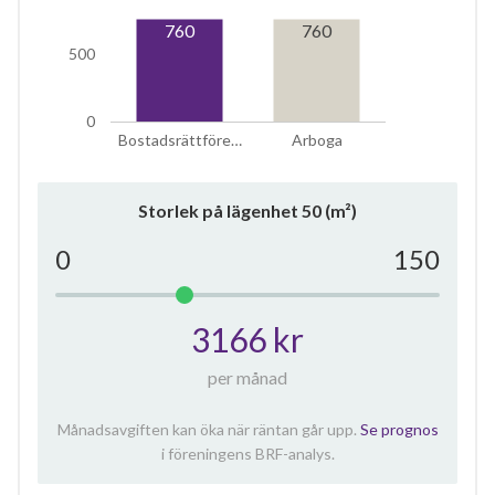
760
760
500
0
Bostadsrättföre…
Arboga
Storlek på lägenhet
50
(m²)
0
150
3166 kr
per månad
Månadsavgiften kan öka när räntan går upp.
Se prognos
i föreningens BRF-analys.