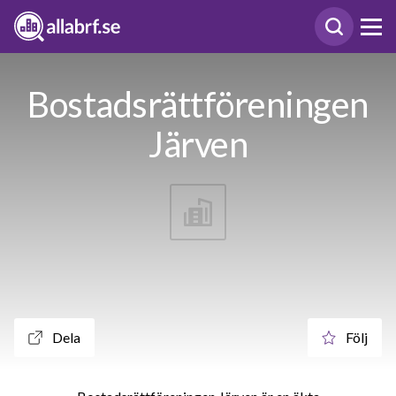
Bostadsrättföreningen
Järven
Dela
Följ