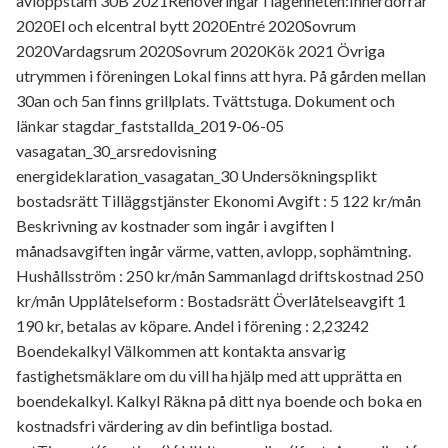
avloppstam 30B 2021Renoveringar i lägenheten:Innerdörrar
2020El och elcentral bytt 2020Entré 2020Sovrum
2020Vardagsrum 2020Sovrum 2020Kök 2021 Övriga
utrymmen i föreningen Lokal finns att hyra. På gården mellan
30an och 5an finns grillplats. Tvättstuga. Dokument och
länkar stagdar_faststallda_2019-06-05
vasagatan_30_arsredovisning
energideklaration_vasagatan_30 Undersökningsplikt
bostadsrätt Tilläggstjänster Ekonomi Avgift : 5 122 kr/mån
Beskrivning av kostnader som ingår i avgiften I
månadsavgiften ingår värme, vatten, avlopp, sophämtning.
Hushållsström : 250 kr/mån Sammanlagd driftskostnad 250
kr/mån Upplåtelseform : Bostadsrätt Överlåtelseavgift 1
190 kr, betalas av köpare. Andel i förening : 2,23242
Boendekalkyl Välkommen att kontakta ansvarig
fastighetsmäklare om du vill ha hjälp med att upprätta en
boendekalkyl. Kalkyl Räkna på ditt nya boende och boka en
kostnadsfri värdering av din befintliga bostad.