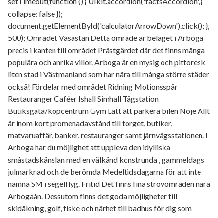
setTimeout(function () { UIkit.accordion('.factsAccordion', {
collapse: false });
document.getElementById('calculatorArrowDown').click(); },
500); Området Vasastan Detta område är beläget i Arboga
precis i kanten till området Prästgärdet där det finns många
populära och anrika villor. Arboga är en mysig och pittoresk
liten stad i Västmanland som har nära till många större städer
också! Fördelar med området Ridning Motionsspår
Restauranger Caféer Ishall Simhall Tågstation
Butiksgata/köpcentrum Gym Lätt att parkera bilen Nöje Allt
är inom kort promenadavstånd till torget, butiker,
matvaruaffär, banker, restauranger samt järnvägsstationen. I
Arboga har du möjlighet att uppleva den idylliska
småstadskänslan med en välkänd konstrunda , gammeldags
julmarknad och de berömda Medeltidsdagarna för att inte
nämna SM i segelflyg. Fritid Det finns fina strövområden nära
Arbogaån. Dessutom finns det goda möjligheter till
skidåkning, golf, fiske och närhet till badhus för dig som