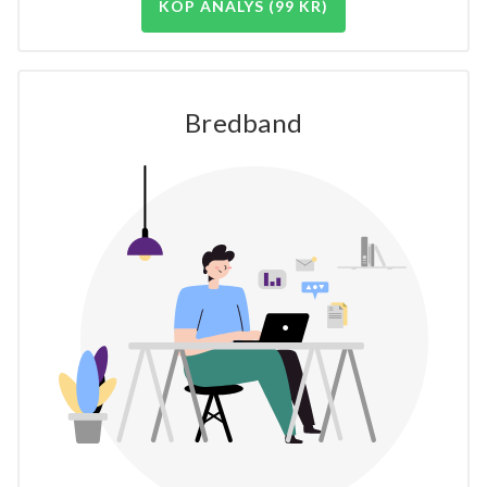
KÖP ANALYS (99 KR)
Bredband