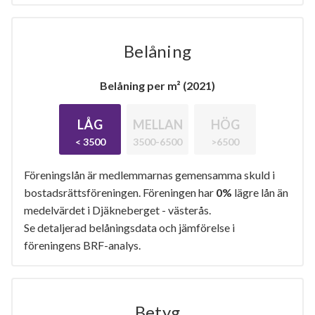
Belåning
Belåning per m² (2021)
LÅG
MELLAN
HÖG
< 3500
3500-6500
>6500
Föreningslån är medlemmarnas gemensamma skuld i
bostadsrättsföreningen. Föreningen har
0%
lägre lån än
medelvärdet i Djäkneberget - västerås.
Se detaljerad belåningsdata och jämförelse i
föreningens BRF-analys.
Betyg