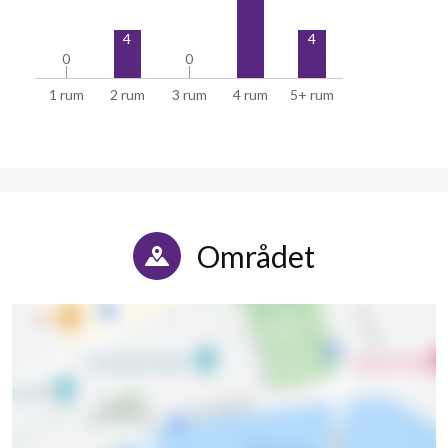
4
4
0
0
0
0
1 rum
2 rum
3 rum
4 rum
5+ rum
Området