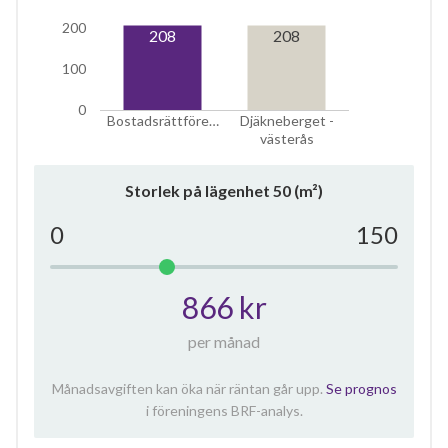
200
208
208
100
0
Bostadsrättföre…
Djäkneberget -
västerås
Storlek på lägenhet
50
(m²)
0
150
866 kr
per månad
Månadsavgiften kan öka när räntan går upp.
Se prognos
i föreningens BRF-analys.