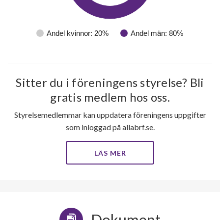
Andel kvinnor: 20%
Andel män: 80%
Sitter du i föreningens styrelse? Bli
gratis medlem hos oss.
Styrelsemedlemmar kan uppdatera föreningens uppgifter
som inloggad på allabrf.se.
20
LÄS MER
lägenheter
m²
Dokument