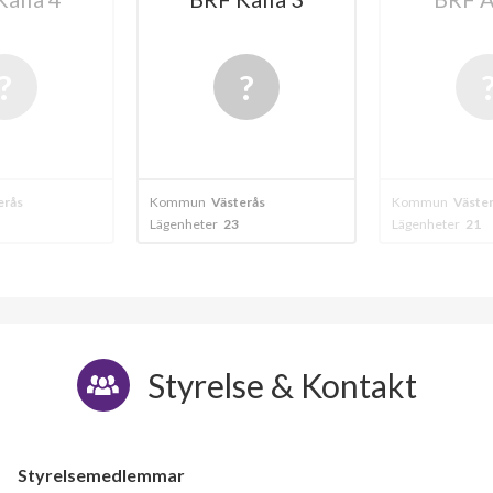
erås
Kommun
Västerås
Kommun
Väste
Lägenheter
23
Lägenheter
21
Styrelse & Kontakt
Styrelsemedlemmar