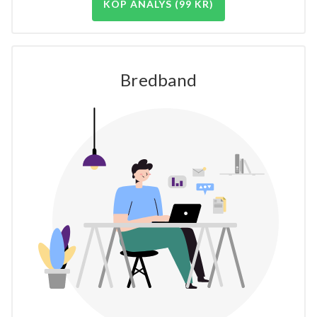
KÖP ANALYS (99 KR)
Bredband