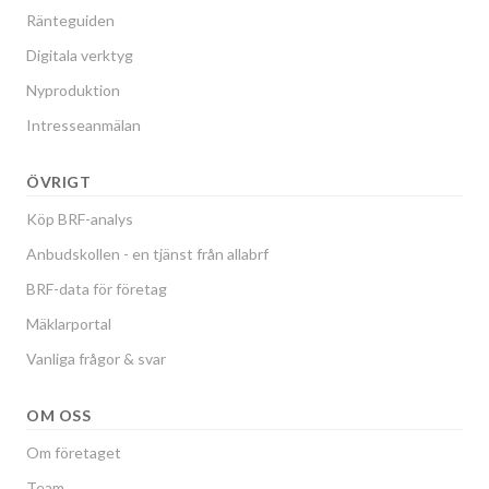
Ränteguiden
Digitala verktyg
Nyproduktion
Intresseanmälan
ÖVRIGT
Köp BRF-analys
Anbudskollen - en tjänst från allabrf
BRF-data för företag
Mäklarportal
Vanliga frågor & svar
OM OSS
Om företaget
Team