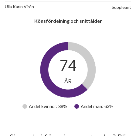
Ulla Karin Virén
Suppleant
Könsfördelning och snittålder
74
ÅR
Andel kvinnor: 38%
Andel män: 63%