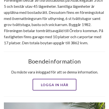
Föreningen består av två bostadshus på Åbackegatan 3 och
5 och består utav 45 lägenheter. Samtliga lägenheter är
upplåtna med bostadsrätt. Dessutom finns en föreningslokal
med övernattningsrum för uthyrning, 6 st tvättstugor samt
grov tvättstuga, bastu och snickarrum. Byggår 1982.
Föreningen betalar tomträttsavgäld till Örebro kommun. På
fastigheten finns garage med 10 platser och carportar med
17 platser. Den totala boytan uppgår till 3862 kvm.
Boendeinformation
Du måste vara inloggad för att se denna information.
LOGGA IN HÄR