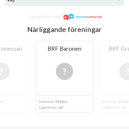
I samarbete med
Närliggande föreningar
ronessan
BRF Baronen
BRF Gr
ro
Kommun
Örebro
Kommun
Örebr
Lägenheter
60
Lägenheter
42