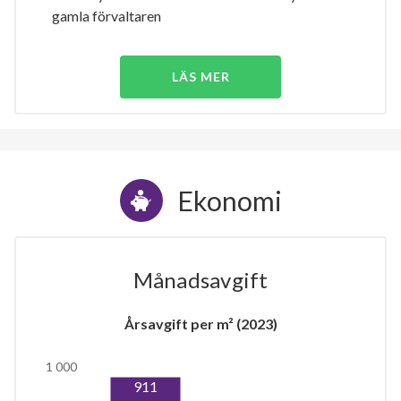
gamla förvaltaren
LÄS MER
Ekonomi
Månadsavgift
Årsavgift per m² (2023)
1 000
911