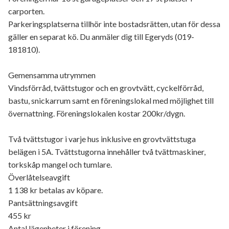
carporten.
Parkeringsplatserna tillhör inte bostadsrätten, utan för dessa
gäller en separat kö. Du anmäler dig till Egeryds (019-
181810).
Gemensamma utrymmen
Vindsförråd, tvättstugor och en grovtvätt, cyckelförråd,
bastu, snickarrum samt en föreningslokal med möjlighet till
övernattning. Föreningslokalen kostar 200kr/dygn.
Två tvättstugor i varje hus inklusive en grovtvättstuga
belägen i 5A. Tvättstugorna innehåller två tvättmaskiner,
torkskåp mangel och tumlare.
Överlåtelseavgift
1 138 kr betalas av köpare.
Pantsättningsavgift
455 kr
Antal lägenheter i förening