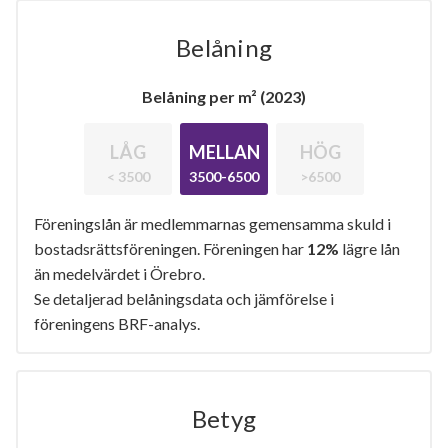
Belåning
Belåning per m² (2023)
LÅG
MELLAN
HÖG
< 3500
3500-6500
>6500
Föreningslån är medlemmarnas gemensamma skuld i
bostadsrättsföreningen. Föreningen har
12%
lägre lån
än medelvärdet i Örebro.
Se detaljerad belåningsdata och jämförelse i
föreningens BRF-analys.
Betyg