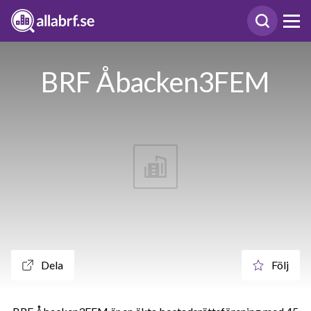
BRF Åbacken3FEM
Dela
Följ