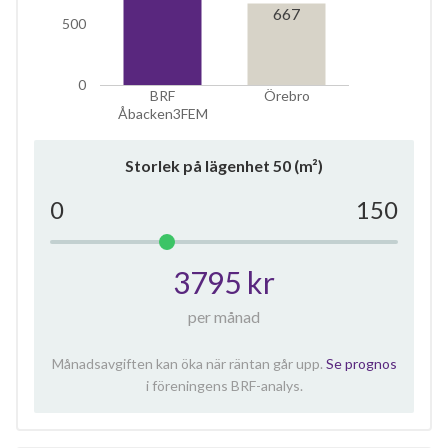
667
500
0
BRF
Örebro
Åbacken3FEM
Storlek på lägenhet
50
(m²)
0
150
3795 kr
per månad
Månadsavgiften kan öka när räntan går upp.
Se prognos
i föreningens BRF-analys.