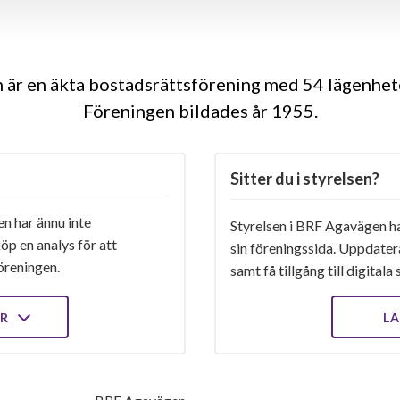
är en äkta bostadsrättsförening med 54 lägenhete
Föreningen bildades år 1955
Sitter du i styrelsen?
 har ännu inte
Styrelsen i BRF Agavägen har
öp en analys för att
sin föreningssida. Uppdater
öreningen.
samt få tillgång till digital
ER
LÄ