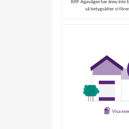
BRF Agavägen har ännu inte b
så betygsätter vi före
Visa ex