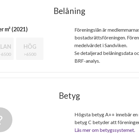
Belåning
r m² (2021)
Föreningslån är medlemmarna
bostadsrättsföreningen. Före
medelvärdet i Sandviken.
LAN
HÖG
Se detaljerad belåningsdata oc
-6500
>6500
BRF-analys.
Betyg
Högsta betyg A++ innebär en
betyg C betyder att föreninge
Läs mer om betygssystemet.