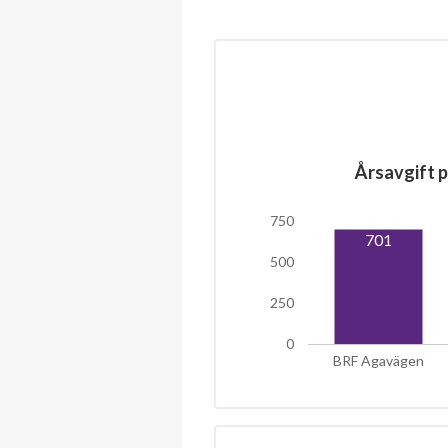
Årsavgift p
750
701
500
250
0
BRF Agavägen