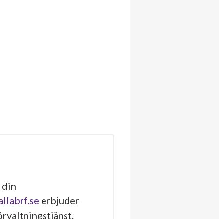
 din
allabrf.se
erbjuder
rvaltningstjänst.