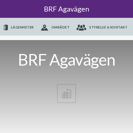
BRF Agavägen
LÄGENHETER
OMRÅDET
STYRELSE & KONTAKT
BRF Agavägen