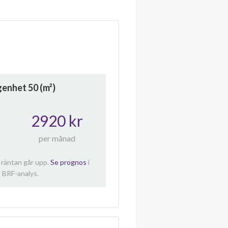
ägenhet
50
(m²)
2920 kr
per månad
 räntan går upp.
Se prognos
i
 BRF-analys.