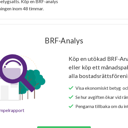
etygsatts. Köp en BRF-analys
ningen inom 48 timmar.
BRF-Analys
Köp en utökad BRF-An
eller köp ett månadspake
alla bostadsrättsföreni
Visa ekonomiskt betyg och
Se hur avgiften ökar vid rä
Pengarna tillbaka om du int
empelrapport