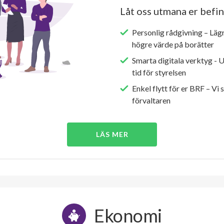
Låt oss utmana er befin
Personlig rådgivning – Läg
högre värde på borätter
Smarta digitala verktyg - 
tid för styrelsen
Enkel flytt för er BRF – Vi 
förvaltaren
LÄS MER
Ekonomi