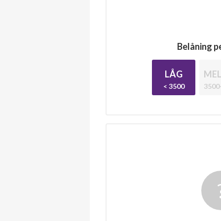
Belåning pe
LÅG
MEL
< 3500
3500