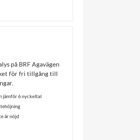
alys på BRF Agavägen
t för fri tillgång till
ngar.
 jämför 6 nyckeltal
ntehöjning
e är nöjd