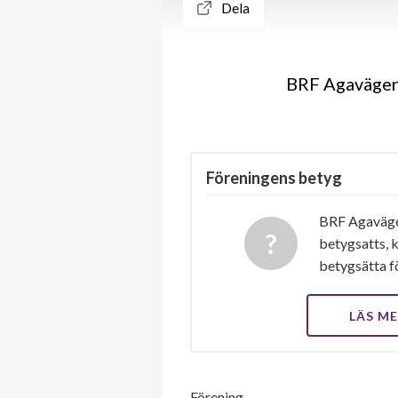
Dela
BRF Agavägen 
Föreningens betyg
BRF Agavägen
betygsatts, k
betygsätta f
LÄS M
Förening