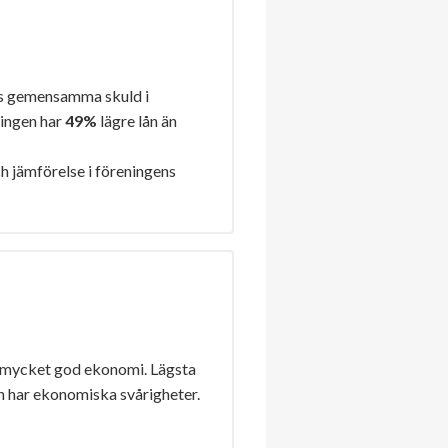
s gemensamma skuld i
ningen har
49%
lägre lån än
h jämförelse i föreningens
 mycket god ekonomi. Lägsta
n har ekonomiska svårigheter.