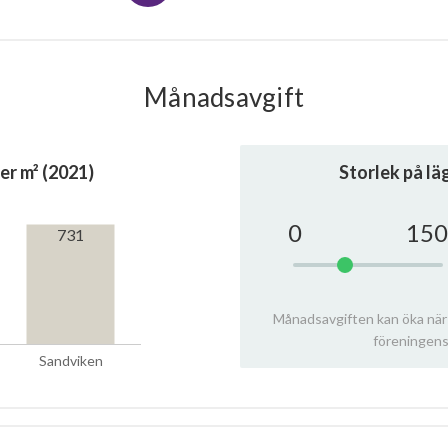
Månadsavgift
er m² (2021)
Storlek på l
0
150
731
Månadsavgiften kan öka när
föreningens
Sandviken