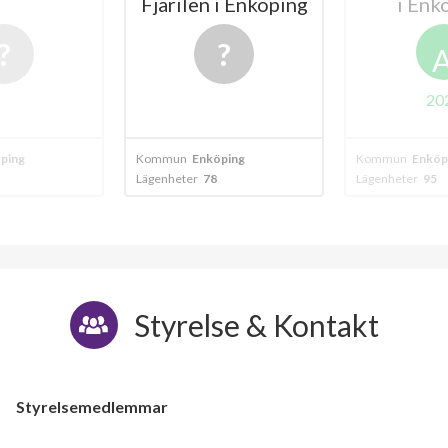
Fjärilen i Enköping
i Enk
20
ping
Kommun
Enköping
Kommun
Enköp
Lägenheter
78
Lägenheter
95
Styrelse & Kontakt
Styrelsemedlemmar