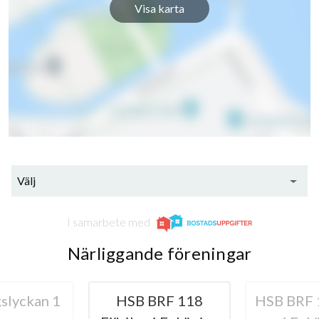
Visa karta
Välj
I samarbete med
Närliggande föreningar
slyckan 1
HSB BRF 118
HSB BRF 