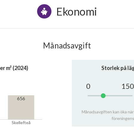
Ekonomi
Månadsavgift
er m² (2024)
Storlek på l
0
150
656
Månadsavgiften kan öka när
föreningens
Skellefteå