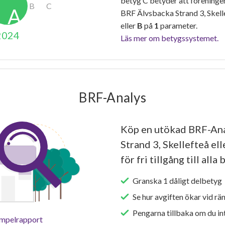
betyg C betyder att föreninge
BRF Älvsbacka Strand 3, Skell
eller
B
på
1
parameter.
2024
Läs mer om betygssystemet.
BRF-Analys
Köp en utökad BRF-Ana
Strand 3, Skellefteå el
för fri tillgång till all
Granska 1 dåligt delbetyg 
Se hur avgiften ökar vid rä
Pengarna tillbaka om du int
empelrapport