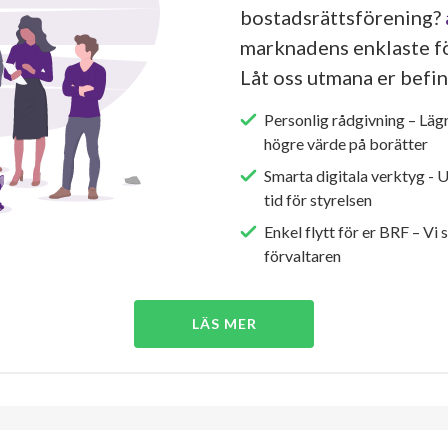
bostadsrättsförening?
marknadens enklaste fö
Låt oss utmana er befin
Personlig rådgivning – Läg
högre värde på borätter
Smarta digitala verktyg - 
tid för styrelsen
Enkel flytt för er BRF – Vi 
förvaltaren
LÄS MER