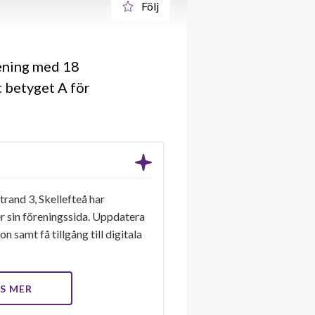
Följ
rening med 18
t betyget A för
rand 3, Skellefteå har
er sin föreningssida. Uppdatera
n samt få tillgång till digitala
S MER