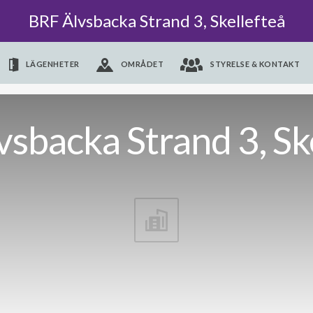
BRF Älvsbacka Strand 3, Skellefteå
LÄGENHETER
OMRÅDET
STYRELSE & KONTAKT
sbacka Strand 3, Sk