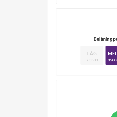
Belåning pe
LÅG
MEL
< 3500
3500