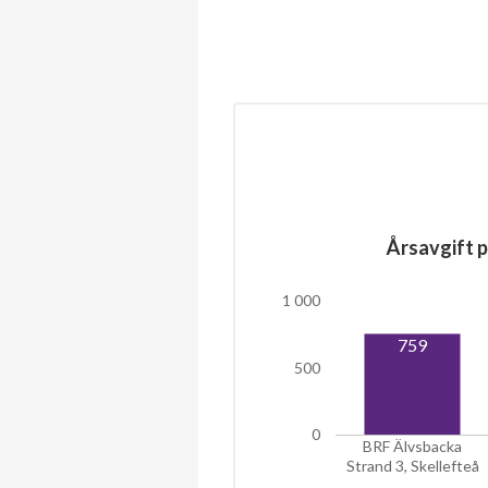
Årsavgift p
1 000
759
500
0
BRF Älvsbacka
Strand 3, Skellefteå