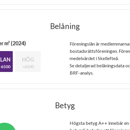
Belåning
r m² (2024)
Föreningslån är medlemmarna
bostadsrättsföreningen. Före
medelvärdet i Skellefteå.
LAN
HÖG
Se detaljerad belåningsdata oc
-6500
>6500
BRF-analys.
Betyg
Högsta betyg A++ innebär en