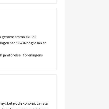
s gemensamma skuld i
ningen har
134%
högre lån än
h jämförelse i föreningens
 mycket god ekonomi. Lägsta