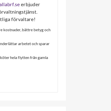
allabrf.se
erbjuder
rvaltningstjänst.
tliga förvaltare!
re kostnader, bättre betyg och
Underlättar arbetet och sparar
sköter hela flytten från gamla