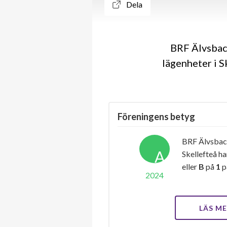
Dela
BRF Älvsback
lägenheter i S
Föreningens betyg
BRF Älvsback
A
Skellefteå ha
eller
B
på
1
p
2024
LÄS M