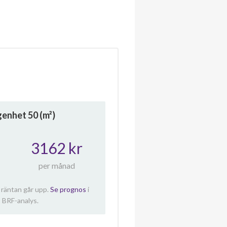
ägenhet
50
(m²)
3162 kr
per månad
 räntan går upp.
Se prognos
i
 BRF-analys.