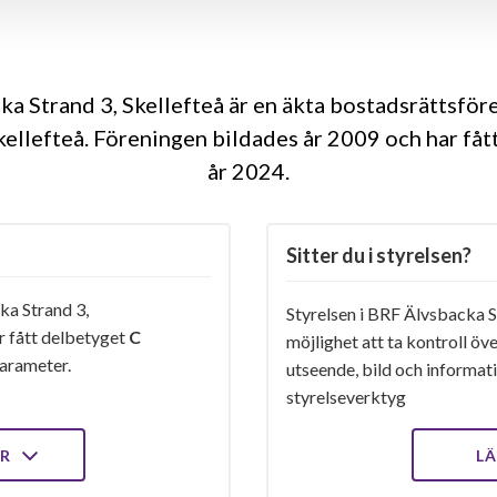
a Strand 3, Skellefteå är en äkta bostadsrättsfö
kellefteå. Föreningen bildades år 2009 och har fåt
år 2024
Sitter du i styrelsen?
a Strand 3,
Styrelsen i BRF Älvsbacka St
r fått delbetyget
C
möjlighet att ta kontroll öv
arameter.
utseende, bild och informatio
styrelseverktyg
ER
LÄ