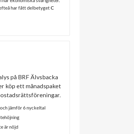
n har ekonomiska svårigheter.
efteå har fått delbetyget
C
lys på BRF Älvsbacka
ler köp ett månadspaket
a bostadsrättsföreningar.
och jämför 6 nyckeltal
ntehöjning
e är nöjd