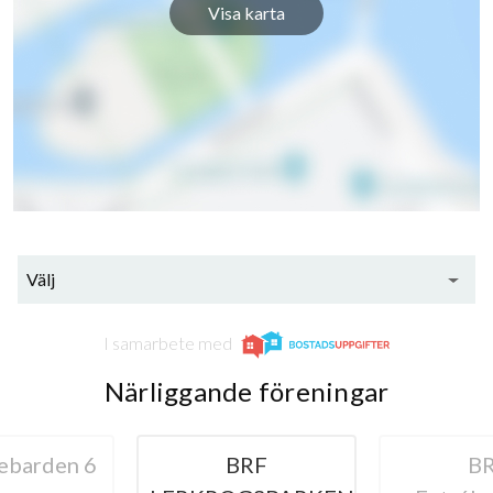
Visa karta
Välj
I samarbete med
Närliggande föreningar
ebarden 6
BRF
B