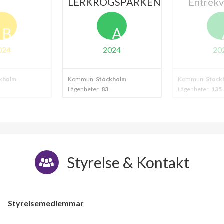
LERKROGSPARKEN
Entrékv
B
A
024
2024
20
kholm
Kommun
Stockholm
Kommun
Stock
Lägenheter
83
Lägenheter
135
Styrelse & Kontakt
Styrelsemedlemmar