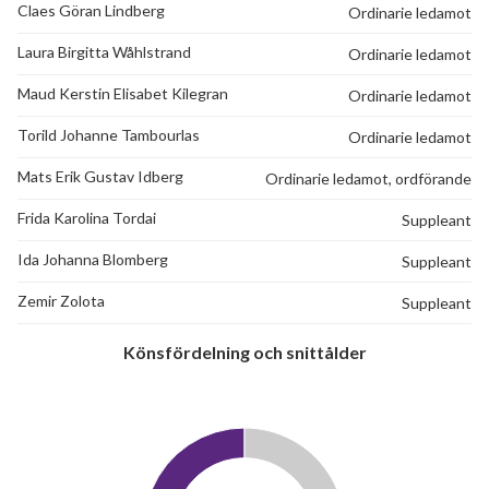
Claes Göran Lindberg
Ordinarie ledamot
Laura Birgitta Wåhlstrand
Ordinarie ledamot
Maud Kerstin Elisabet Kilegran
Ordinarie ledamot
Torild Johanne Tambourlas
Ordinarie ledamot
Mats Erik Gustav Idberg
Ordinarie ledamot, ordförande
Frida Karolina Tordai
Suppleant
Ida Johanna Blomberg
Suppleant
Zemir Zolota
Suppleant
Könsfördelning och snittålder