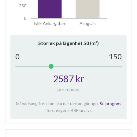
250
0
BRF Ankargatan
Alingsås
Storlek på lägenhet
50
(m²)
0
150
2587 kr
per månad
Månadsavgiften kan öka när räntan går upp.
Se prognos
i föreningens BRF-analys.