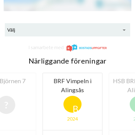
Välj
I samarbete med
Närliggande föreningar
örnen 7
BRF Vimpeln i
HSB BRF 
Alingsås
Alin
B
2024
20