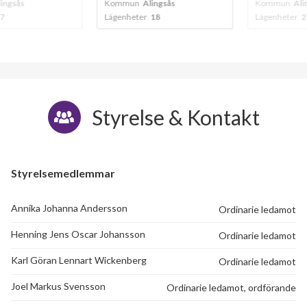
gsås
Kommun
Alingsås
Kommun
Alings
Lägenheter
18
Lägenheter
27
Styrelse & Kontakt
Styrelsemedlemmar
Annika Johanna Andersson
Ordinarie ledamot
Henning Jens Oscar Johansson
Ordinarie ledamot
Karl Göran Lennart Wickenberg
Ordinarie ledamot
Joel Markus Svensson
Ordinarie ledamot, ordförande