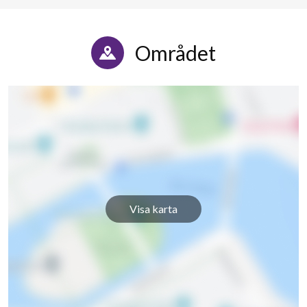
Området
Visa karta