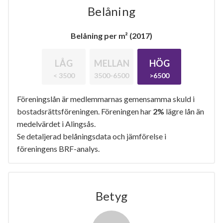
Belåning
Belåning per m² (2017)
LÅG
MELLAN
HÖG
< 3500
3500-6500
>6500
Föreningslån är medlemmarnas gemensamma skuld i
bostadsrättsföreningen. Föreningen har
2%
lägre lån än
medelvärdet i Alingsås.
Se detaljerad belåningsdata och jämförelse i
föreningens BRF-analys.
Betyg