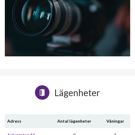
Lägenheter
Adress
Antal lägenheter
Våningar
Ankargatan 4A
9
2