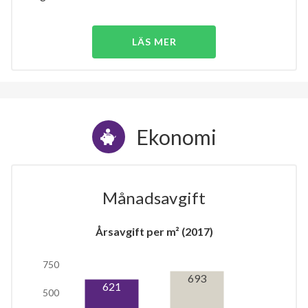
LÄS MER
Ekonomi
Månadsavgift
Årsavgift per m² (2017)
750
693
621
500