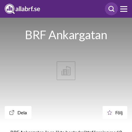
BRF Ankargatan
Dela
Följ