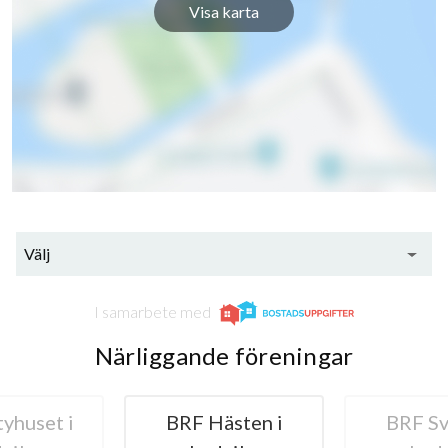
Visa karta
Välj
I samarbete med
Närliggande föreningar
yhuset i
BRF Hästen i
BRF Sv