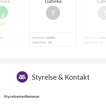
vika
Ludvika
Lud
A
024
ika
Kommun
Ludvika
Kommun
Ludvik
Lägenheter
30
Lägenheter
15
Styrelse & Kontakt
Styrelsemedlemmar