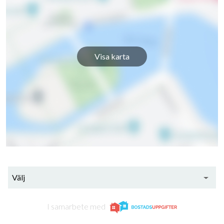
Visa karta
Välj
20
I samarbete med
lägenheter