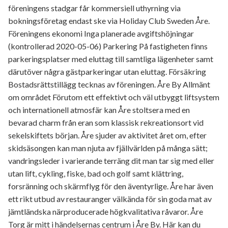
föreningens stadgar får kommersiell uthyrning via
bokningsföretag endast ske via Holiday Club Sweden Åre.
Föreningens ekonomi Inga planerade avgiftshöjningar
(kontrollerad 2020-05-06) Parkering På fastigheten finns
parkeringsplatser med eluttag till samtliga lägenheter samt
därutöver några gästparkeringar utan eluttag. Försäkring
Bostadsrättstillägg tecknas av föreningen. Åre By Allmänt
om området Förutom ett effektivt och väl utbyggt liftsystem
och internationell atmosfär kan Åre stoltsera med en
bevarad charm från eran som klassisk rekreationsort vid
sekelskiftets början. Åre sjuder av aktivitet året om, efter
skidsäsongen kan man njuta av fjällvärlden på många sätt;
vandringsleder i varierande terräng dit man tar sig med eller
utan lift, cykling, fiske, bad och golf samt klättring,
forsränning och skärmflyg för den äventyrlige. Åre har även
ett rikt utbud av restauranger välkända för sin goda mat av
jämtländska närproducerade högkvalitativa råvaror. Åre
Torg är mitt i händelsernas centrum i Åre By. Här kan du