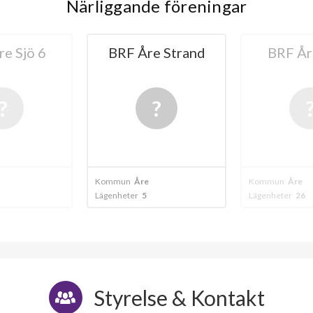
Närliggande föreningar
e Strand
BRF Åre Sjö 3
BRF Öst
Kommun
Åre
Kommun
Åre
Lägenheter
26
Lägenheter
6
Styrelse & Kontakt