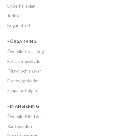
Underhållsplan
Juridik
Begär offert
FÖRSÄKRING
Översikt försäkring
Försäkringsskydd
Tillsyn och ansvar
Förebygg skador
Skapa förfrågan
FINANSIERING
Översikt BRF-Lån
Ränteguiden
Digitala verktyg