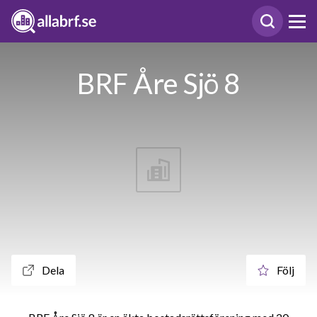
BRF Åre Sjö 8
Dela
Följ