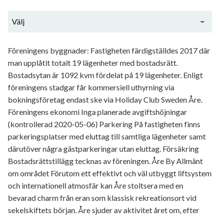
Välj
Generell information
Föreningens byggnader: Fastigheten färdigställdes 2017 där
man upplåtit totalt 19 lägenheter med bostadsrätt.
Bostadsytan är 1092 kvm fördelat på 19 lägenheter. Enligt
föreningens stadgar får kommersiell uthyrning via
bokningsföretag endast ske via Holiday Club Sweden Åre.
Föreningens ekonomi Inga planerade avgiftshöjningar
(kontrollerad 2020-05-06) Parkering På fastigheten finns
parkeringsplatser med eluttag till samtliga lägenheter samt
därutöver några gästparkeringar utan eluttag. Försäkring
Bostadsrättstillägg tecknas av föreningen. Åre By Allmänt
om området Förutom ett effektivt och väl utbyggt liftsystem
och internationell atmosfär kan Åre stoltsera med en
bevarad charm från eran som klassisk rekreationsort vid
sekelskiftets början. Åre sjuder av aktivitet året om, efter