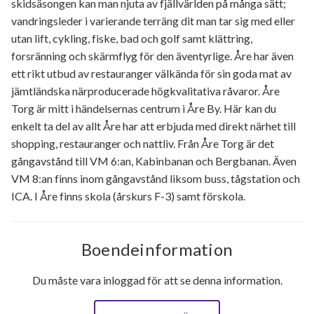
skidsäsongen kan man njuta av fjällvärlden på många sätt;
vandringsleder i varierande terräng dit man tar sig med eller
utan lift, cykling, fiske, bad och golf samt klättring,
forsränning och skärmflyg för den äventyrlige. Åre har även
ett rikt utbud av restauranger välkända för sin goda mat av
jämtländska närproducerade högkvalitativa råvaror. Åre
Torg är mitt i händelsernas centrum i Åre By. Här kan du
enkelt ta del av allt Åre har att erbjuda med direkt närhet till
shopping, restauranger och nattliv. Från Åre Torg är det
gångavstånd till VM 6:an, Kabinbanan och Bergbanan. Även
VM 8:an finns inom gångavstånd liksom buss, tågstation och
ICA. I Åre finns skola (årskurs F-3) samt förskola.
Boendeinformation
Du måste vara inloggad för att se denna information.