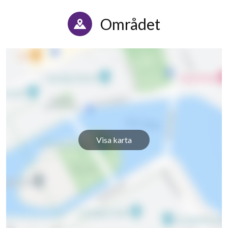
Området
Visa karta