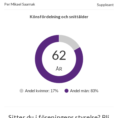
Per Mikael Saarnak
Suppleant
Könsfördelning och snittålder
62
20
ÅR
lägenheter
Andel kvinnor: 17%
Andel män: 83%
Sitter du i föreningens styrelse? Bli