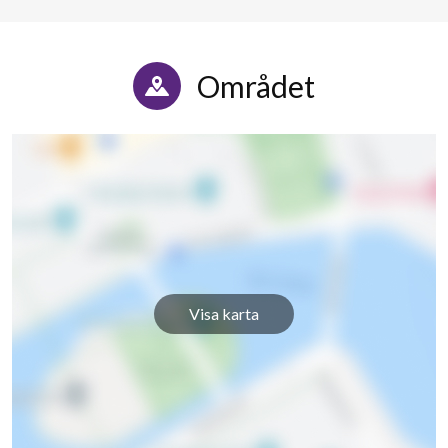
Området
Visa karta