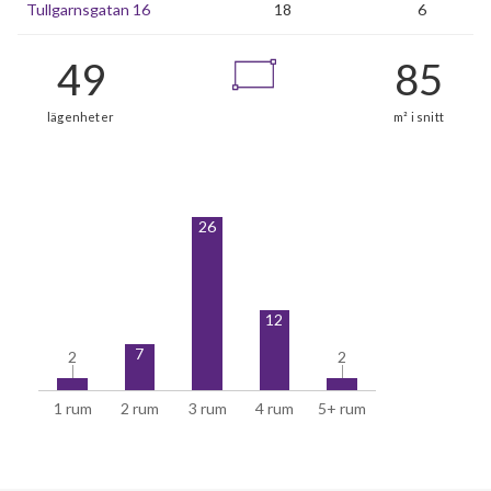
Tullgarnsgatan 16
18
6
49
26
lägenheter
12
7
2
2
2
2
1 rum
2 rum
3 rum
4 rum
5+ rum