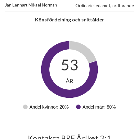
Jan Lennart Mikael Norman
Ordinarie ledamot, ordförande
Könsfördelning och snittålder
53
ÅR
Andel kvinnor: 20%
Andel män: 80%
Kontakta BRF Åriket 3:1