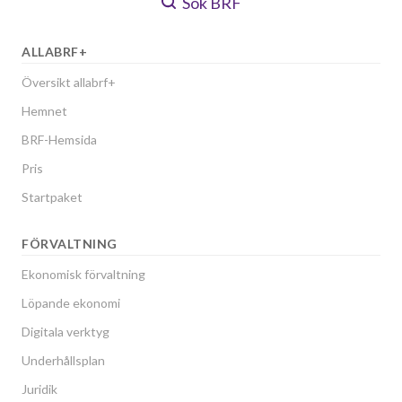
Sök BRF
ALLABRF+
Översikt allabrf+
Hemnet
BRF-Hemsida
Pris
Startpaket
FÖRVALTNING
Ekonomisk förvaltning
Löpande ekonomi
Digitala verktyg
Underhållsplan
Juridik