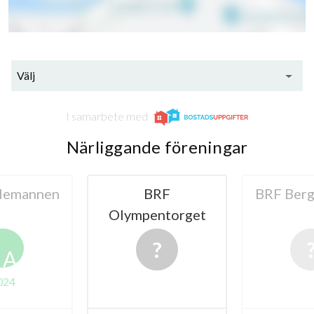
Välj
I samarbete med
Närliggande föreningar
lemannen
BRF
BRF Ber
Olympentorget
A
024