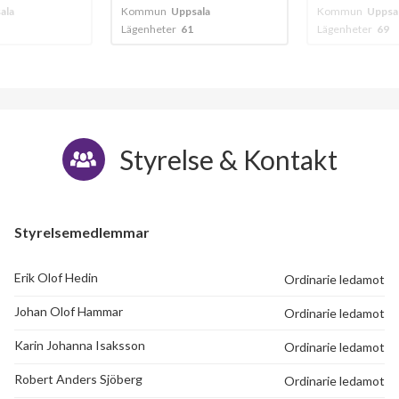
ala
Kommun
Uppsala
Kommun
Uppsa
Lägenheter
61
Lägenheter
69
Styrelse & Kontakt
Styrelsemedlemmar
Erik Olof Hedin
Ordinarie ledamot
Johan Olof Hammar
Ordinarie ledamot
Karin Johanna Isaksson
Ordinarie ledamot
Robert Anders Sjöberg
Ordinarie ledamot