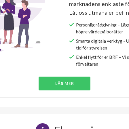
marknadens enklaste fö
Låt oss utmana er befin
Personlig rådgivning – Läg
högre värde på borätter
Smarta digitala verktyg - 
tid för styrelsen
Enkel flytt för er BRF – Vi 
förvaltaren
LÄS MER