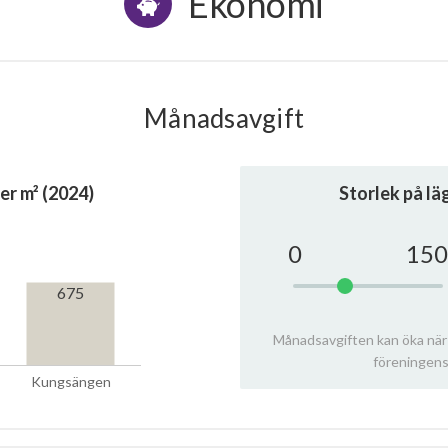
Ekonomi
Månadsavgift
er m² (2024)
Storlek på l
0
150
675
Månadsavgiften kan öka när
föreningens
Kungsängen