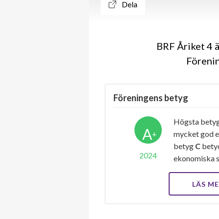
Dela
BRF Åriket 4 
Förenin
Föreningens betyg
Högsta bety
A
+
mycket god e
betyg
C
betyd
2024
ekonomiska s
LÄS M