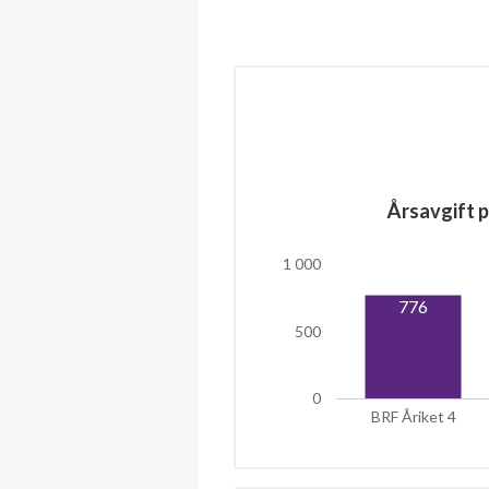
Årsavgift p
1 000
776
500
0
BRF Åriket 4