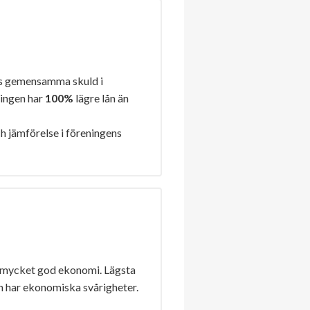
s gemensamma skuld i
ningen har
100%
lägre lån än
h jämförelse i föreningens
 mycket god ekonomi. Lägsta
n har ekonomiska svårigheter.