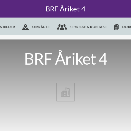
BRF Åriket 4
& BILDER
OMRÅDET
STYRELSE & KONTAKT
DOK
BRF Åriket 4