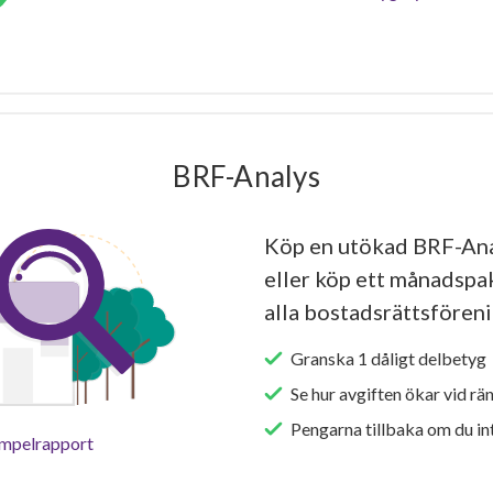
BRF-Analys
Köp en utökad BRF-Ana
eller köp ett månadspake
alla bostadsrättsföreni
Granska 1 dåligt delbetyg 
Se hur avgiften ökar vid rä
Pengarna tillbaka om du int
empelrapport