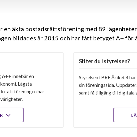
är en äkta bostadsrättsförening med 89 lägenheter
gen bildades år 2015 och har fått betyget A+ för
Sitter du i styrelsen?
g
A++
innebär en
Styrelsen i BRF Åriket 4 har
konomi. Lägsta
sin föreningssida. Uppdater
er att föreningen har
samt få tillgång till digital
vårigheter.
ER
LÄ