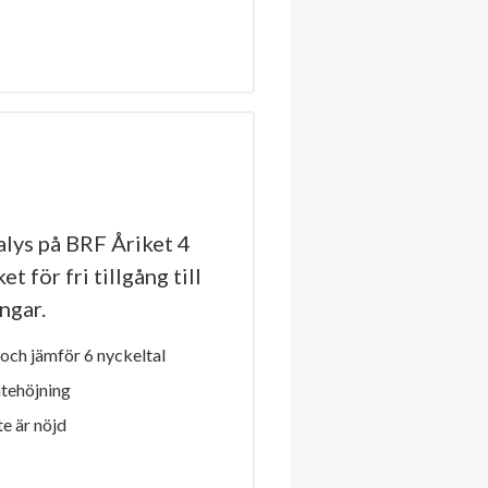
lys på BRF Åriket 4
t för fri tillgång till
ngar.
och jämför 6 nyckeltal
ntehöjning
e är nöjd