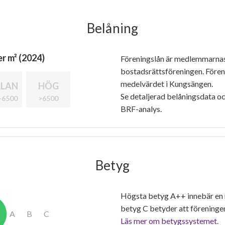
Belåning
r m² (2024)
Föreningslån är medlemmarna
bostadsrättsföreningen. Före
medelvärdet i Kungsängen.
LAN
HÖG
Se detaljerad belåningsdata oc
-6500
>6500
BRF-analys.
Betyg
Högsta betyg A++ innebär en
betyg C betyder att föreninge
Läs mer om betygssystemet.