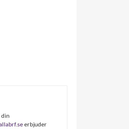
 din
allabrf.se
erbjuder