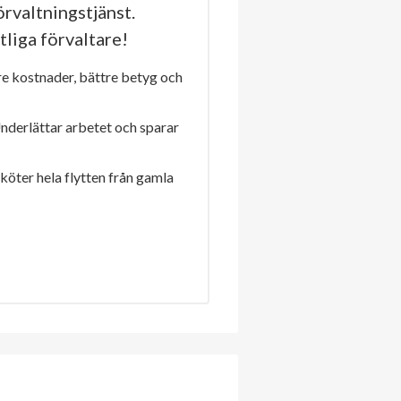
rvaltningstjänst.
tliga förvaltare!
re kostnader, bättre betyg och
Underlättar arbetet och sparar
sköter hela flytten från gamla