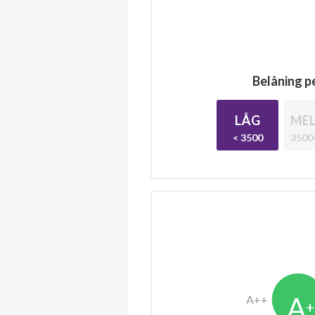
Belåning pe
LÅG
MEL
< 3500
3500