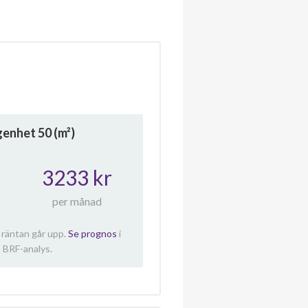
ägenhet
50
(m²)
3233 kr
per månad
 räntan går upp.
Se prognos
i
 BRF-analys.