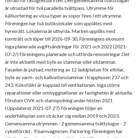
förråd för fastighetsdriften. Den gemensamma tvättstugan
är utrustad för två parallella tvättpass. Utrymme för
källsortering av vissa typer av sopor finns i ett utrymme.
Föreningen har två butikslokaler som upplåtes med
hyresrätt. Lokalerna är uthyrda. Marken upplåts med
tomträtt och löper till 2026-09-30. Föreningens ekonomi
Inga planerade avgiftsändringar för 2021 och 2022 (2021-
07-2/) Föreningens planerade och utförda renoveringar Det
är inte aktuellt med byte av stammar eller elstammar.
Fasaden är putsad, motering av 12 laddplatser för elbilar,
byte av varm- och kallvattenstammar i trapphusen 237 och
243. Köksfläkt är kopplad till ventilationen. Inga större
reparationer eller ombyggnationer av fastigheten är aktuella.
Förutom OVK och stamspolning under hösten 2021
(Uppdaterat 2021-07-27) Föreningen följer en
underhållsplan som sträcker sig mellan 2019 och 2023.
Gemensamma utrymmen - 2 gemensamma tvättstugor - 2
cykelförråd - 9 barnvagnsrum. Parkering Föreningen har