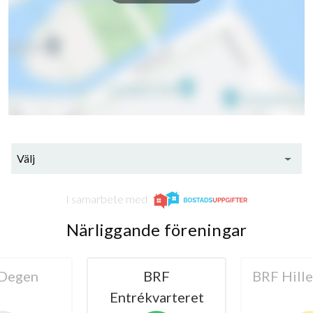
113
lägenheter
Välj
I samarbete med
Närliggande föreningar
RF
BRF Hillebarden 6
BRF Kas
varteret
Älv