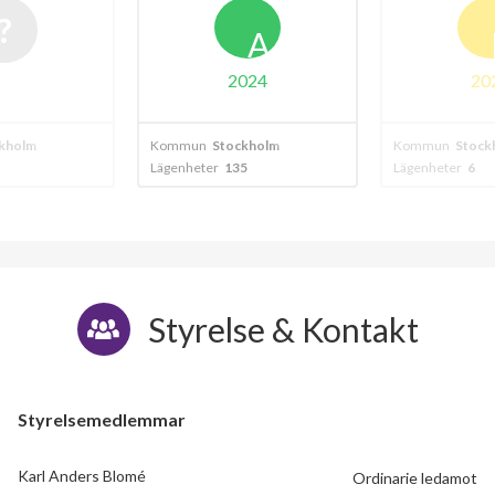
A
B
024
2024
kholm
Kommun
Stockholm
Kommun
Stock
5
Lägenheter
6
Lägenheter
23
Styrelse & Kontakt
Styrelsemedlemmar
Karl Anders Blomé
Ordinarie ledamot