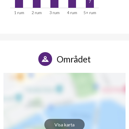
7
1 rum
2 rum
3 rum
4 rum
5+ rum
Området
Visa karta