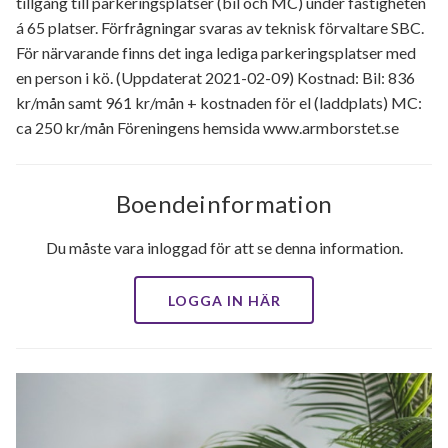
tillgång till parkeringsplatser (bil och MC) under fastigheten
á 65 platser. Förfrågningar svaras av teknisk förvaltare SBC.
För närvarande finns det inga lediga parkeringsplatser med
en person i kö. (Uppdaterat 2021-02-09) Kostnad: Bil: 836
kr/mån samt 961 kr/mån + kostnaden för el (laddplats) MC:
ca 250 kr/mån Föreningens hemsida www.armborstet.se
Boendeinformation
Du måste vara inloggad för att se denna information.
LOGGA IN HÄR