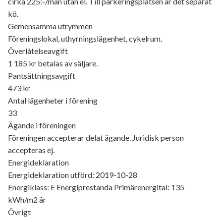
cirka 225:-/mån utan el. Till parkeringsplatsen är det separat
kö.
Gemensamma utrymmen
Föreningslokal, uthyrningslägenhet, cykelrum.
Överlåtelseavgift
1 185 kr betalas av säljare.
Pantsättningsavgift
473 kr
Antal lägenheter i förening
33
Ägande i föreningen
Föreningen accepterar delat ägande. Juridisk person
accepteras ej.
Energideklaration
Energideklaration utförd: 2019-10-28
Energiklass: E Energiprestanda Primärenergital: 135
kWh/m2 år
Övrigt