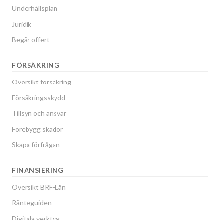
Underhållsplan
Juridik
Begär offert
FÖRSÄKRING
Översikt försäkring
Försäkringsskydd
Tillsyn och ansvar
Förebygg skador
Skapa förfrågan
FINANSIERING
Översikt BRF-Lån
Ränteguiden
Digitala verktyg