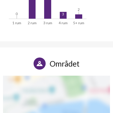
2
2
0
0
3
1 rum
2 rum
3 rum
4 rum
5+ rum
Området