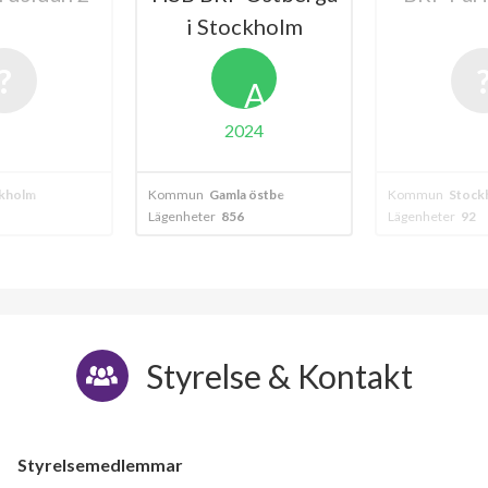
i Stockholm
A
2024
kholm
Kommun
Gamla östberga - älvsjö - stockholm
Kommun
Stock
Lägenheter
856
Lägenheter
92
Styrelse & Kontakt
Styrelsemedlemmar