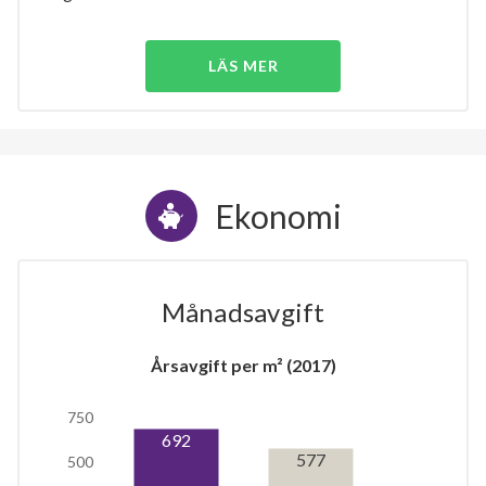
LÄS MER
Ekonomi
Månadsavgift
Årsavgift per m² (2017)
750
692
577
500