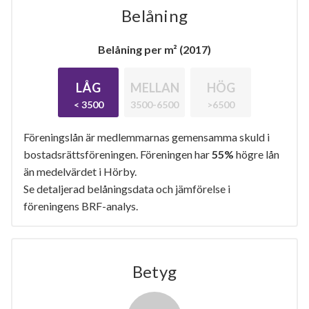
Belåning
Belåning per m² (2017)
LÅG
MELLAN
HÖG
< 3500
3500-6500
>6500
Föreningslån är medlemmarnas gemensamma skuld i
bostadsrättsföreningen. Föreningen har
55%
högre lån
än medelvärdet i Hörby.
Se detaljerad belåningsdata och jämförelse i
föreningens BRF-analys.
Betyg