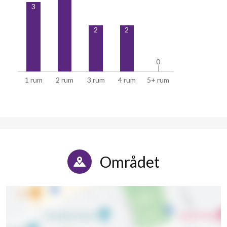
3
2
2
0
0
1 rum
2 rum
3 rum
4 rum
5+ rum
Området