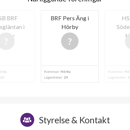
 BRF
BRF Pers Äng i
HSB
läntan i
Hörby
Söderä
rby
Hö
y
Kommun
Hörby
Kommun
Hörby
Lägenheter
29
Lägenheter
59
Styrelse & Kontakt