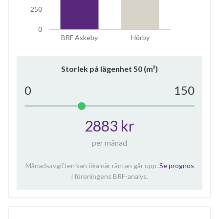
250
0
BRF Askeby
Hörby
Storlek på lägenhet
50
(m²)
0
150
2883 kr
per månad
Månadsavgiften kan öka när räntan går upp.
Se prognos
i föreningens BRF-analys.