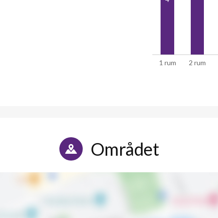
1 rum
2 rum
Området