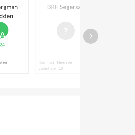
ergman
BRF Segersäll
BRF Tär
dden
A
24
sten
Kommun
Hägersten
Kommun
Hägers
Lägenheter
15
Lägenheter
3