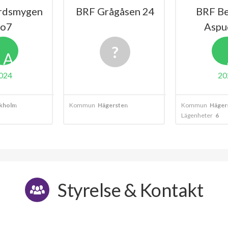
rdsmygen
BRF Grågåsen 24
BRF B
o7
Aspu
A
024
20
kholm
Kommun
Hägersten
Kommun
Häger
Lägenheter
6
Styrelse & Kontakt