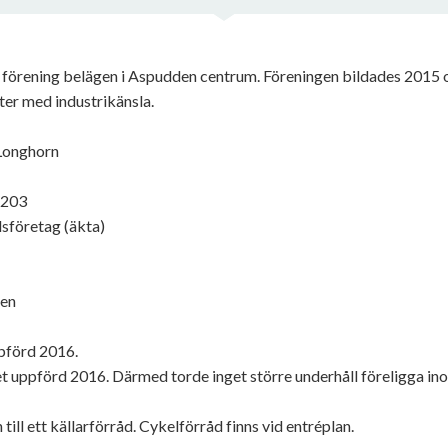
 förening belägen i Aspudden centrum. Föreningen bildades 2015 
ter med industrikänsla.
Longhorn
1203
sföretag (äkta)
ken
pförd 2016.
 uppförd 2016. Därmed torde inget större underhåll föreligga in
till ett källarförråd. Cykelförråd finns vid entréplan.