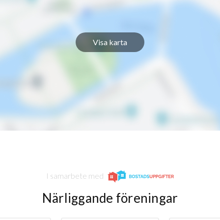
Visa karta
I samarbete med
Närliggande föreningar