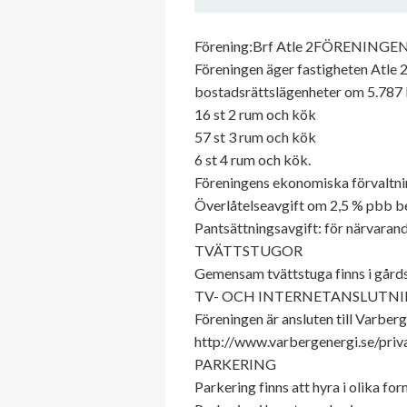
Förening:Brf Atle 2FÖRENINGE
Föreningen äger fastigheten Atle 
bostadsrättslägenheter om 5.787
16 st 2 rum och kök
57 st 3 rum och kök
6 st 4 rum och kök.
Föreningens ekonomiska förvaltni
Överlåtelseavgift om 2,5 % pbb be
Pantsättningsavgift: för närvarand
TVÄTTSTUGOR
Gemensam tvättstuga finns i gård
TV- OCH INTERNETANSLUTN
Föreningen är ansluten till Varberg
http://www.varbergenergi.se/priva
PARKERING
Parkering finns att hyra i olika for