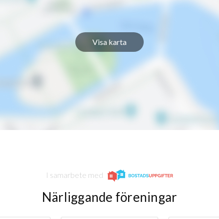
Visa karta
I samarbete med
Närliggande föreningar