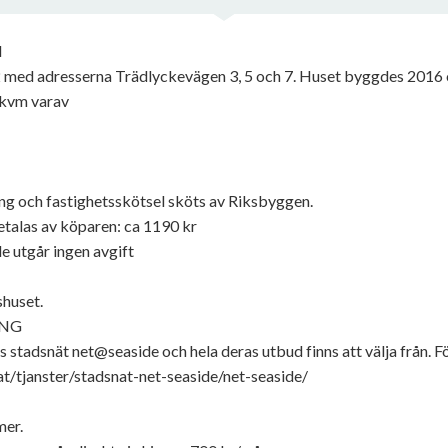
N
2 med adresserna Trädlyckevägen 3, 5 och 7. Huset byggdes 2016 
 kvm varav
ng och fastighetsskötsel sköts av Riksbyggen.
talas av köparen: ca 1190 kr
e utgår ingen avgift
shuset.
ING
s stadsnät net@seaside och hela deras utbud finns att välja från. F
t/tjanster/stadsnat-net-seaside/net-seaside/
mer.