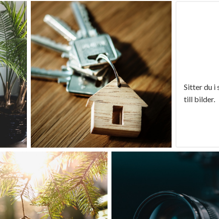
Sitter du i
till bilder.