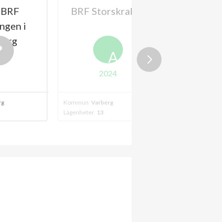
BRF Storskraken
HSB BRF
Trädlyckan i
Varberg
A
2024
Kommun
Varberg
Kommun
Varberg
Lägenheter
13
Lägenheter
322