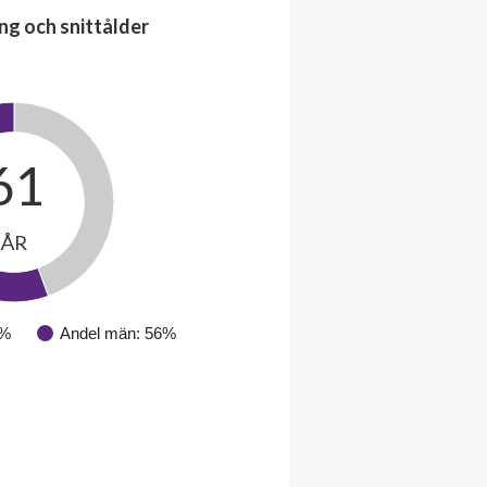
ng och snittålder
61
ÅR
4%
Andel män: 56%