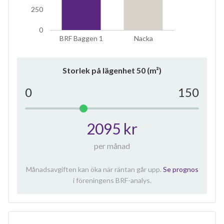
250
0
BRF Baggen 1
Nacka
Storlek på lägenhet
50
(m²)
0
150
2095 kr
per månad
Månadsavgiften kan öka när räntan går upp.
Se prognos
i föreningens BRF-analys.