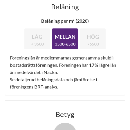
Belåning
Belåning per m² (2020)
LÅG
MELLAN
HÖG
< 3500
3500-6500
>6500
Föreningslån är medlemmarnas gemensamma skuld i
bostadsrättsföreningen. Föreningen har
17%
lägre lån
än medelvärdet i Nacka.
Se detaljerad belåningsdata och jämförelse i
föreningens BRF-analys.
Betyg