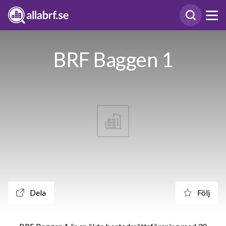
BRF Baggen 1
Dela
Följ