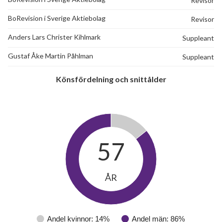
Revisor
BoRevision i Sverige Aktiebolag
Revisor
Anders Lars Christer Kihlmark
Suppleant
Gustaf Åke Martin Påhlman
Suppleant
Könsfördelning och snittålder
57
30
lägenheter
m²
ÅR
Andel kvinnor: 14%
Andel män: 86%