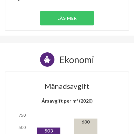
LÄS MER
Ekonomi
Månadsavgift
Årsavgift per m² (2020)
750
680
500
503