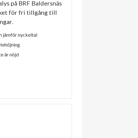
lys på BRF Baldersnäs
t för fri tillgång till
ngar.
 jämför nyckeltal
ntehöjning
e är nöjd