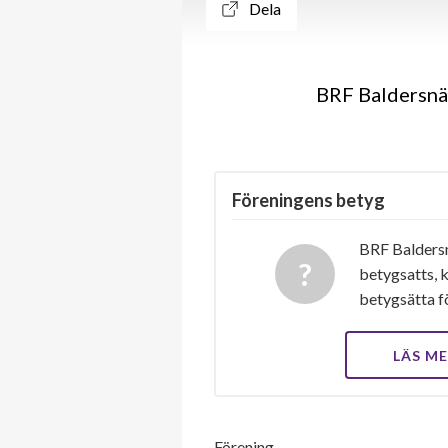
Dela
BRF Baldersnäs
Föreningens betyg
BRF Baldersn
betygsatts, k
betygsätta f
LÄS M
Förening