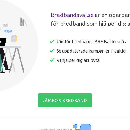
Bredbandsval.se
är en oberoen
för bredband som hjälper dig a
Jämför bredband i BRF Baldersnäs
Se uppdaterade kampanjer i realtid
Vi hjälper dig att byta
JÄMFÖR BREDBAND
I samarbete med