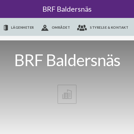
BRF Baldersnäs
LÄGENHETER
OMRÅDET
STYRELSE & KONTAKT
BRF Baldersnäs