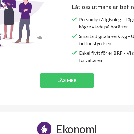
Låt oss utmana er befin
Personlig rådgivning – Läg
högre värde på borätter
Smarta digitala verktyg - 
tid för styrelsen
Enkel flytt för er BRF – Vi 
förvaltaren
LÄS MER
Ekonomi