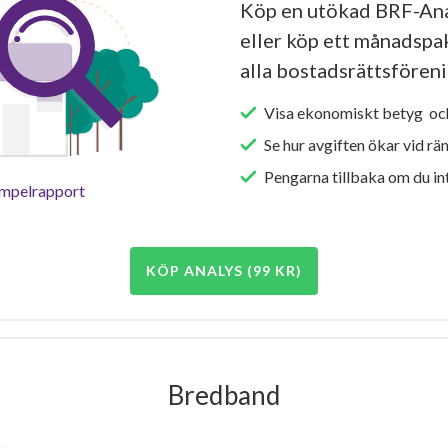
Köp en utökad BRF-Ana
eller köp ett månadspake
alla bostadsrättsföreni
Visa ekonomiskt betyg och
Se hur avgiften ökar vid rä
Pengarna tillbaka om du int
empelrapport
KÖP ANALYS (99 KR)
Bredband