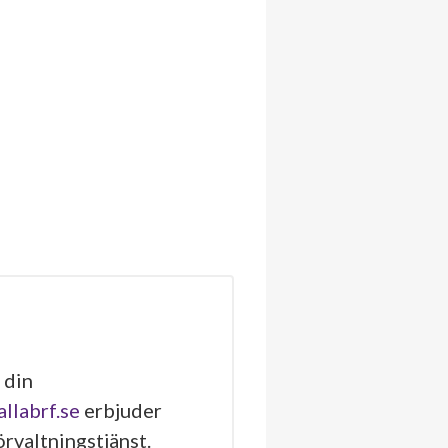
 din
allabrf.se
erbjuder
rvaltningstjänst.