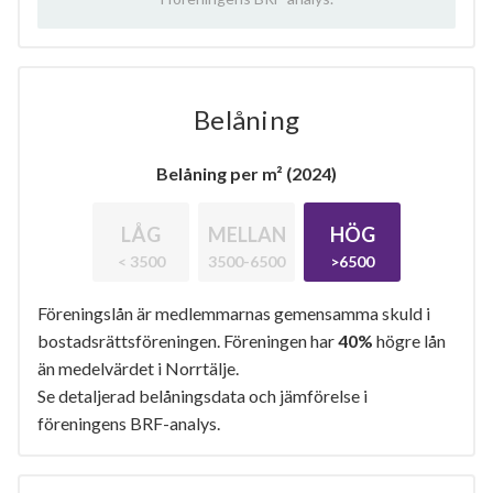
Belåning
Belåning per m² (2024)
LÅG
MELLAN
HÖG
< 3500
3500-6500
>6500
Föreningslån är medlemmarnas gemensamma skuld i
bostadsrättsföreningen. Föreningen har
40%
högre lån
än medelvärdet i Norrtälje.
Se detaljerad belåningsdata och jämförelse i
föreningens BRF-analys.