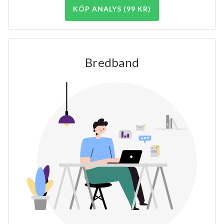
KÖP ANALYS (99 KR)
Bredband