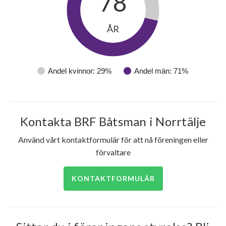
78
ÅR
Andel kvinnor: 29%
Andel män: 71%
36
lägenheter
Kontakta BRF Båtsman i Norrtälje
Använd vårt kontaktformulär för att nå föreningen eller
förvaltare
KONTAKTFORMULÄR