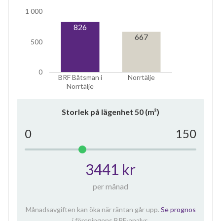
1 000
826
667
500
0
BRF Båtsman i
Norrtälje
Norrtälje
Storlek på lägenhet
50
(m²)
0
150
3441 kr
per månad
Månadsavgiften kan öka när räntan går upp.
Se prognos
i föreningens BRF-analys.