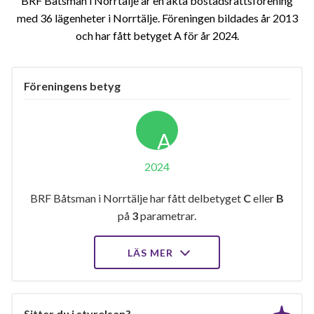
BRF Båtsman i Norrtälje är en äkta bostadsrättsförening
med 36 lägenheter i Norrtälje. Föreningen bildades år 2013
och har fått betyget A för år 2024
Föreningens betyg
A
2024
BRF Båtsman i Norrtälje har fått delbetyget
C
eller
B
på
3
parametrar.
LÄS MER
Sitter du i styrelsen?