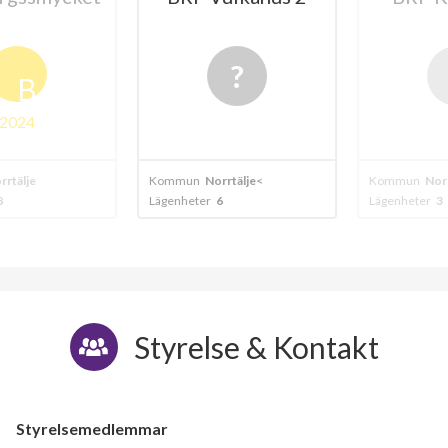
B
024
tälje
Kommun
Norrtälje<
Kommun
Norrtä
Lägenheter
6
Lägenheter
3
Styrelse & Kontakt
Styrelsemedlemmar