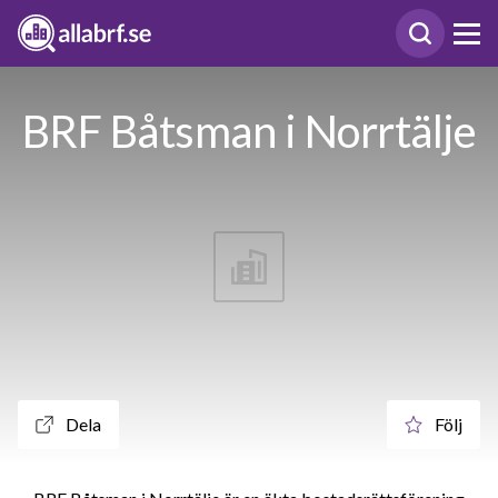
BRF Båtsman i Norrtälje
Dela
Följ