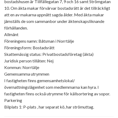
bostadshusen är Tillfällegatan 7, 9 och 16 samt Strömgatan
10. Om äkta makar förvärvar bostadsrätt är det tillräckligt
att en av makarna uppnått sagda ålder. Med äkta makar
jämställs de som sammanbor under äktenskapsliknande
förhållanden.
Allmänt
Föreningens namn: Båtsman i Norrtälje
Föreningsform: Bostadsrätt
Skattemässig status: Privatbostadsföretag (äkta)
Juridisk person tillåten: Nej
Kommun: Norrtälje
Gemensamma utrymmen
I fastigheten finns gemensamhetslokal/
övernattningslägenhet som medlemmarna kan hyra. I
fastigheten finns också utrymme för källsortering av sopor.
Parkering
Bilplats 1: P-plats , har separat kö, har strömuttag.