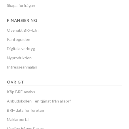
Skapa förfrågan
FINANSIERING
Översikt BRF-Lån
Ränteguiden
Digitala verktyg
Nyproduktion
Intresseanmälan
ÖVRIGT
Köp BRF-analys
Anbudskollen - en tjänst från allabrf
BRF-data för företag
Mäklarportal
Vanliga frågor & svar