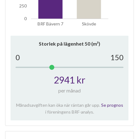
250
0
BRF Bävern 7
Skövde
Storlek på lägenhet
50
(m²)
0
150
2941 kr
per månad
Månadsavgiften kan öka när räntan går upp.
Se prognos
i föreningens BRF-analys.