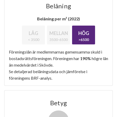
Belåning
Belåning per m² (2022)
LÅG
MELLAN
HÖG
< 3500
3500-6500
>6500
Föreningslån är medlemmarnas gemensamma skuld i
bostadsrättsföreningen. Föreningen har
190%
högre lån
än medelvärdet i Skövde.
Se detaljerad belåningsdata och jämförelse i
föreningens BRF-analys.
Betyg