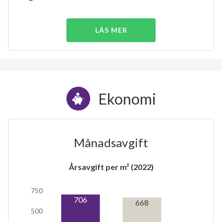
LÄS MER
Ekonomi
Månadsavgift
Årsavgift per m² (2022)
750
706
668
500