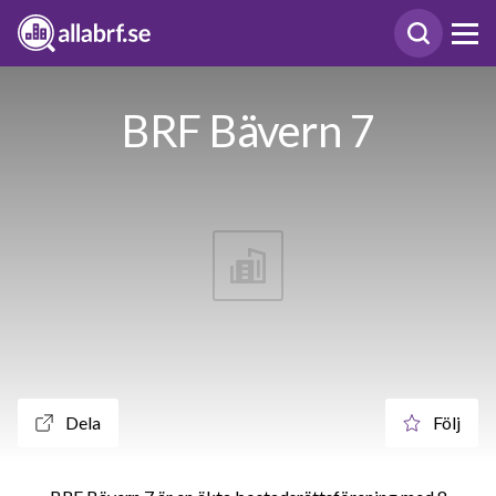
BRF Bävern 7
Dela
Följ