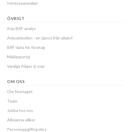
Intresseanmälan
ÖVRIGT
Köp BRF-analys
Anbudskollen - en tjänst från allabrf
BRF-data för företag
Mäklarportal
Vanliga frågor & svar
OM OSS
Om företaget
Team
Jobba hos oss
Allmänna villkor
Personuppgiftspolicy