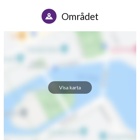
Plutos gränd 9A
1
-
Området
Plutos gränd 9B
1
-
Plutos gränd 9C
1
-
Plutos gränd 9D
1
2
Plutos gränd 9E
1
-
Plutos gränd 9F
1
-
Visa karta