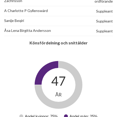
Zachrisson
ordförande
A Charlotte P Gyllenswärd
Suppleant
Sanije Beqiri
Suppleant
Åsa Lena Birgitta Andersson
Suppleant
Könsfördelning och snittålder
47
ÅR
Andel kvinnor: 75%
Andel män: 25%