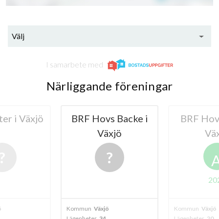
Välj
I samarbete med
Närliggande föreningar
er i Växjö
BRF Hovs Backe i
BRF Hovs
Växjö
Vä
20
ö
Kommun
Växjö
Kommun
Växjö
Lägenheter
34
Lägenheter
20