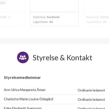
svall
Kommun
Sundsvall
Kommun
Sundsv
Lägenheter
26
Lägenheter
11
Styrelse & Kontakt
Styrelsemedlemmar
Ann Ulrica Margareta Åman
Ordinarie ledamot
Charlotte Marie Louise Ödegård
Ordinarie ledamot
Erika Elisabeth Svensson
Ordinarie ledamot