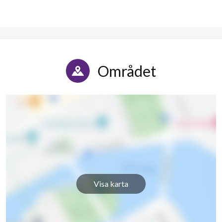
Området
Visa karta