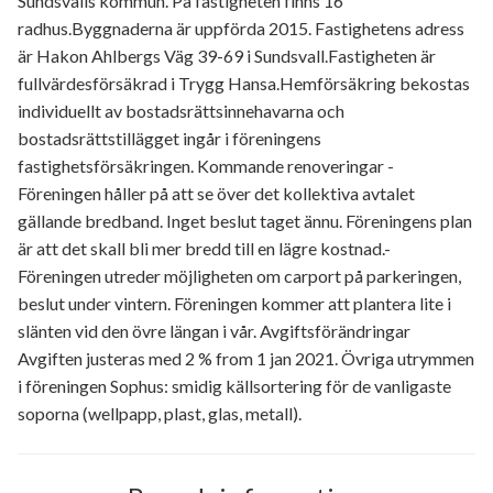
Sundsvalls kommun. På fastigheten finns 16
radhus.Byggnaderna är uppförda 2015. Fastighetens adress
är Hakon Ahlbergs Väg 39-69 i Sundsvall.Fastigheten är
fullvärdesförsäkrad i Trygg Hansa.Hemförsäkring bekostas
individuellt av bostadsrättsinnehavarna och
bostadsrättstillägget ingår i föreningens
fastighetsförsäkringen. Kommande renoveringar -
Föreningen håller på att se över det kollektiva avtalet
gällande bredband. Inget beslut taget ännu. Föreningens plan
är att det skall bli mer bredd till en lägre kostnad.-
Föreningen utreder möjligheten om carport på parkeringen,
beslut under vintern. Föreningen kommer att plantera lite i
slänten vid den övre längan i vår. Avgiftsförändringar
Avgiften justeras med 2 % from 1 jan 2021. Övriga utrymmen
i föreningen Sophus: smidig källsortering för de vanligaste
soporna (wellpapp, plast, glas, metall).