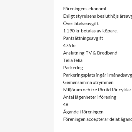
Föreningens ekonomi
Enligt styrelsens beslut höjs årsa
Överlåtelseavgift
1 190 kr betalas av köpare.
Pantsättningsavgift
476 kr
Anslutning TV & Bredband
TeliaTelia
Parkering
Parkeringsplats ingår i månadsavg
Gemensamma utrymmen
Miljörum och tre förråd för cykla
Antal lägenheter i förening
48
Ägande i föreningen
Föreningen accepterar delat ägande