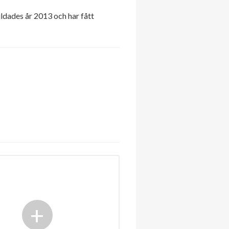
ldades år 2013 och har fått
+