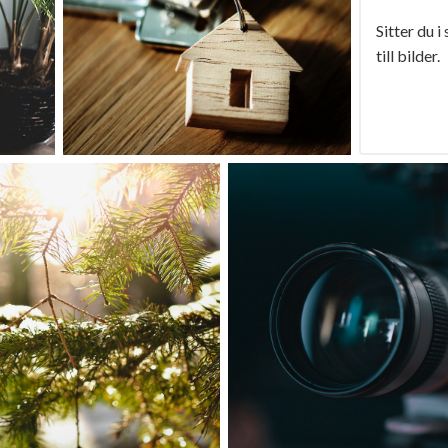
Sitter du i
till bilder.