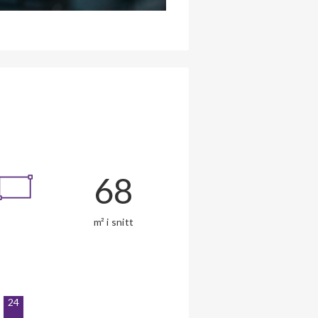
68
m² i snitt
24