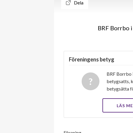
Dela
BRF Borrbo i 
Föreningens betyg
BRF Borrbo i
betygsatts, k
betygsätta f
LÄS M
Förening