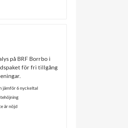
lys på BRF Borrbo i
dspaket för fri tillgång
reningar.
 jämför 6 nyckeltal
ntehöjning
e är nöjd