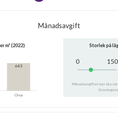
Månadsavgift
er m² (2022)
Storlek på l
0
150
643
Månadsavgiften kan öka när
föreningens
Orsa