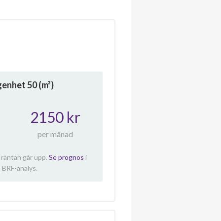
ägenhet
50
(m²)
2150 kr
per månad
 räntan går upp.
Se prognos
i
 BRF-analys.