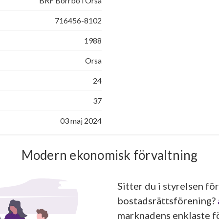
BRF Borrbo i Orsa
716456-8102
1988
Orsa
24
37
03 maj 2024
Modern ekonomisk förvaltning
Sitter du i styrelsen för
bostadsrättsförening?
marknadens enklaste fö