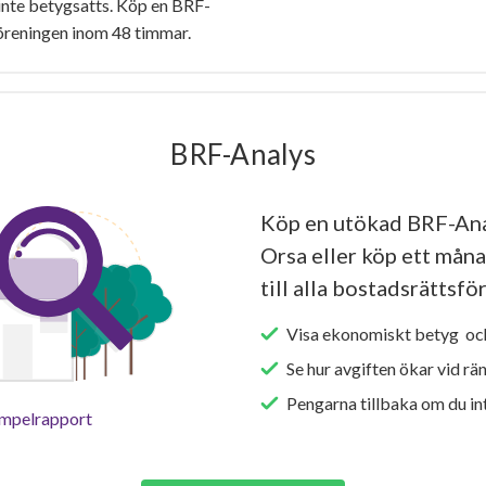
inte betygsatts. Köp en BRF-
föreningen inom 48 timmar.
BRF-Analys
Köp en utökad BRF-Ana
Orsa eller köp ett måna
till alla bostadsrättsfö
Visa ekonomiskt betyg och
Se hur avgiften ökar vid rä
Pengarna tillbaka om du int
empelrapport