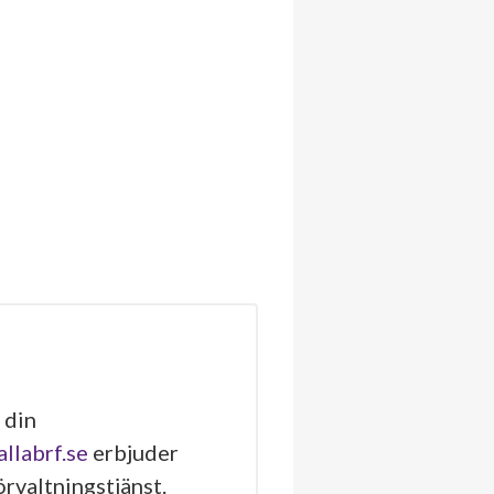
 din
allabrf.se
erbjuder
rvaltningstjänst.