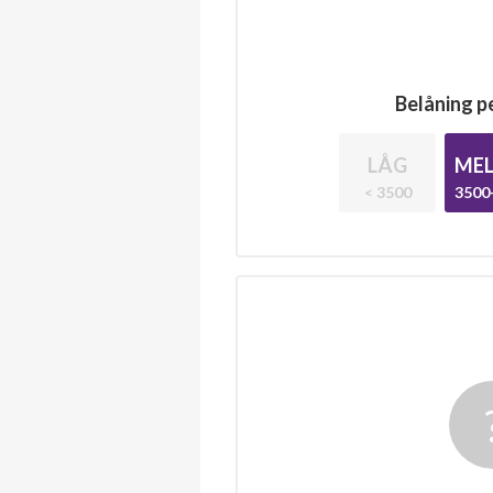
Belåning pe
LÅG
MEL
< 3500
3500