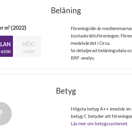
Belåning
r m² (2022)
Föreningslån är medlemmarna
bostadsrättsföreningen. Före
medelvärdet i Orsa.
LAN
HÖG
Se detaljerad belåningsdata oc
-6500
>6500
BRF-analys.
Betyg
Högsta betyg A++ innebär en
betyg C betyder att föreninge
Läs mer om betygssystemet.