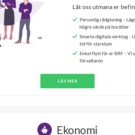
Låt oss utmana er befin
Personlig rådgivning – Läg
högre värde på borätter
Smarta digitala verktyg - 
tid för styrelsen
Enkel flytt för er BRF – Vi 
förvaltaren
LÄS MER
Ekonomi