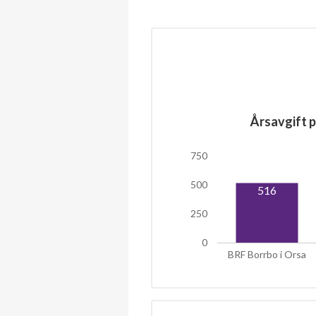
Årsavgift p
750
500
516
250
0
BRF Borrbo i Orsa