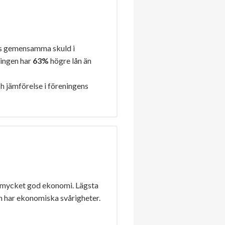
s gemensamma skuld i
ningen har
63%
högre lån än
h jämförelse i föreningens
 mycket god ekonomi. Lägsta
n har ekonomiska svårigheter.