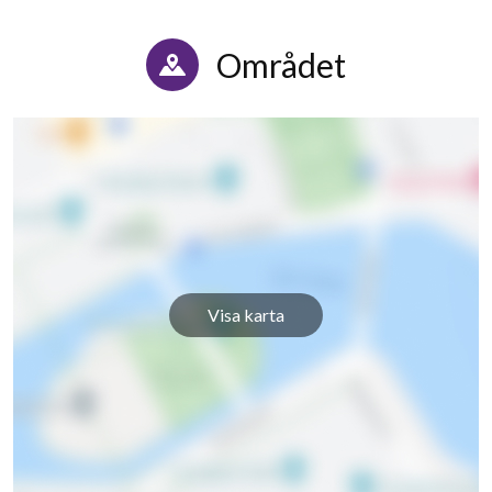
Området
3
lägenheter
Visa karta