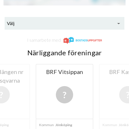
Välj
I samarbete med
Närliggande föreningar
ngen nr
BRF Vitsippan
BRF Kast
varna
ng
Kommun
Jönköping
Kommun
Jönköpin