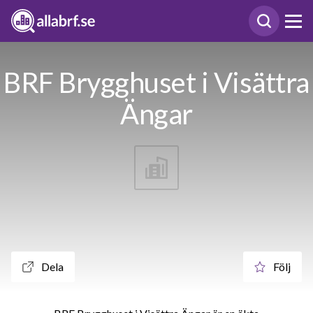
BRF Brygghuset i Visättra
Ängar
Dela
Följ