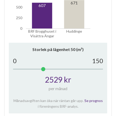
671
607
500
250
0
BRF Brygghuset i
Huddinge
Visättra Ängar
Storlek på lägenhet
50
(m²)
0
150
2529 kr
per månad
Månadsavgiften kan öka när räntan går upp.
Se prognos
i föreningens BRF-analys.