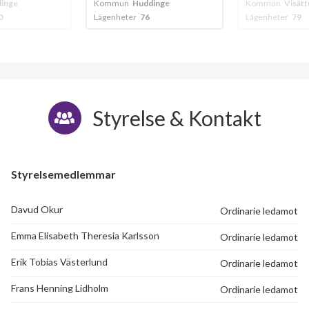
inge
Kommun
Huddinge
Kommun
Visätt
0
Lägenheter
76
Lägenheter
79
Styrelse & Kontakt
Styrelsemedlemmar
Davud Okur
Ordinarie ledamot
Emma Elisabeth Theresia Karlsson
Ordinarie ledamot
Erik Tobias Västerlund
Ordinarie ledamot
Frans Henning Lidholm
Ordinarie ledamot