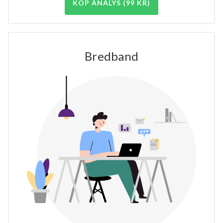
KÖP ANALYS (99 KR)
Bredband