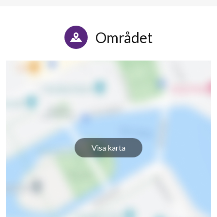
Området
Visa karta