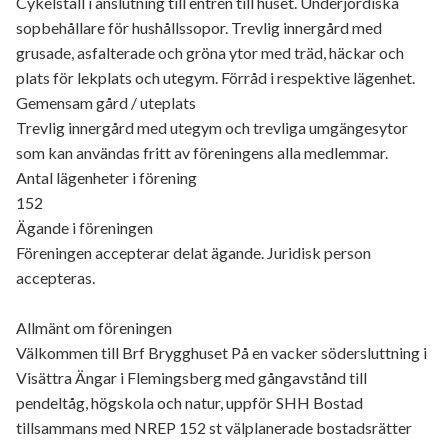
Cykelställ i anslutning till entrén till huset. Underjordiska
sopbehållare för hushållssopor. Trevlig innergård med
grusade, asfalterade och gröna ytor med träd, häckar och
plats för lekplats och utegym. Förråd i respektive lägenhet.
Gemensam gård / uteplats
Trevlig innergård med utegym och trevliga umgängesytor
som kan användas fritt av föreningens alla medlemmar.
Antal lägenheter i förening
152
Ägande i föreningen
Föreningen accepterar delat ägande. Juridisk person
accepteras.
Allmänt om föreningen
Välkommen till Brf Brygghuset På en vacker södersluttning i
Visättra Ängar i Flemingsberg med gångavstånd till
pendeltåg, högskola och natur, uppför SHH Bostad
tillsammans med NREP 152 st välplanerade bostadsrätter