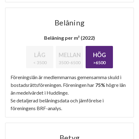
Belåning
Belåning per m² (2022)
LÅG
MELLAN
HÖG
< 3500
3500-6500
>6500
Föreningslån är medlemmarnas gemensamma skuld i
bostadsrättsföreningen. Föreningen har
75%
högre lån
än medelvärdet i Huddinge.
Se detaljerad belåningsdata och jämförelse i
föreningens BRF-analys.
Betyg