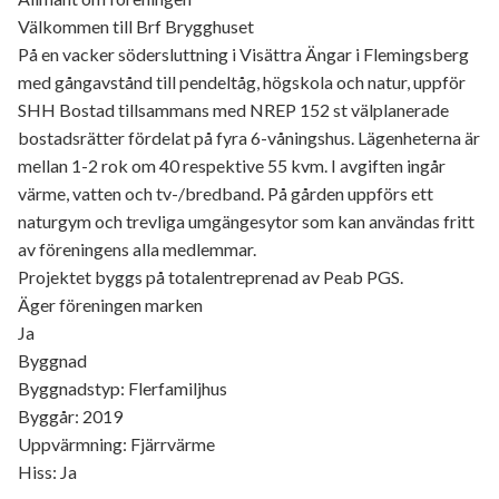
Välkommen till Brf Brygghuset
På en vacker södersluttning i Visättra Ängar i Flemingsberg
med gångavstånd till pendeltåg, högskola och natur, uppför
SHH Bostad tillsammans med NREP 152 st välplanerade
bostadsrätter fördelat på fyra 6-våningshus. Lägenheterna är
mellan 1-2 rok om 40 respektive 55 kvm. I avgiften ingår
värme, vatten och tv-/bredband. På gården uppförs ett
naturgym och trevliga umgängesytor som kan användas fritt
av föreningens alla medlemmar.
Projektet byggs på totalentreprenad av Peab PGS.
Äger föreningen marken
Ja
Byggnad
Byggnadstyp: Flerfamiljhus
Byggår: 2019
Uppvärmning: Fjärrvärme
Hiss: Ja