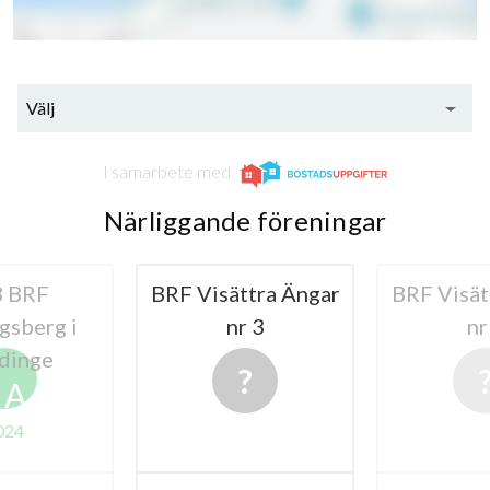
Välj
I samarbete med
Närliggande föreningar
 BRF
BRF Visättra Ängar
BRF Visät
gsberg i
nr 3
nr
dinge
A
024