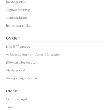
Ränteguiden
Digitala verktyg
Nyproduktion
Intresseanmälan
ÖVRIGT
Köp BRF-analys
Anbudskollen - en tjänst från allabrf
BRF-data för företag
Mäklarportal
Vanliga frågor & svar
OM OSS
Om företaget
Team