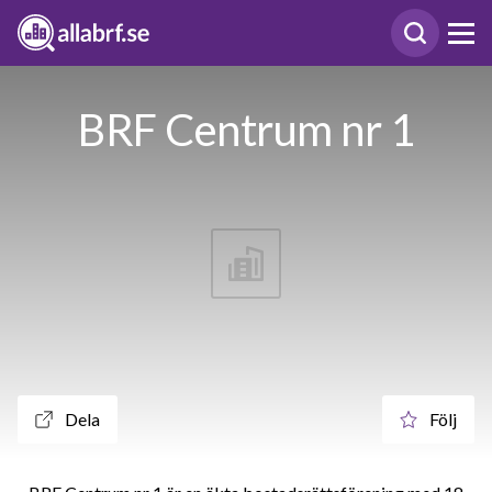
BRF Centrum nr 1
Dela
Följ