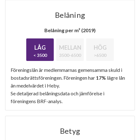
Belåning
Belåning per m² (2019)
LÅG
MELLAN
HÖG
< 3500
3500-6500
>6500
Föreningslån är medlemmarnas gemensamma skuld i
bostadsrättsföreningen. Föreningen har
17%
lägre lån
än medelvärdet i Heby.
Se detaljerad belåningsdata och jämförelse i
föreningens BRF-analys.
Betyg