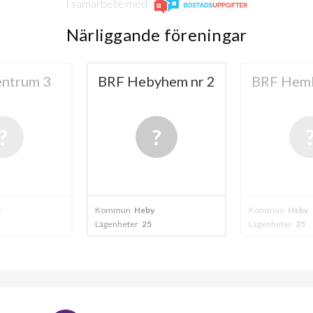
I samarbete med
Närliggande föreningar
ntrum 3
BRF Hebyhem nr 2
BRF Hem
y
Kommun
Heby
Kommun
Heby
Lägenheter
25
Lägenheter
35