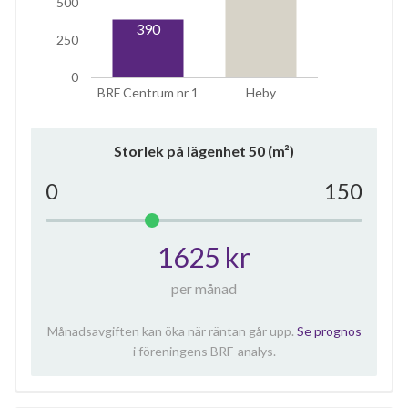
500
390
250
0
BRF Centrum nr 1
Heby
Storlek på lägenhet
50
(m²)
0
150
1625 kr
per månad
Månadsavgiften kan öka när räntan går upp.
Se prognos
i föreningens BRF-analys.