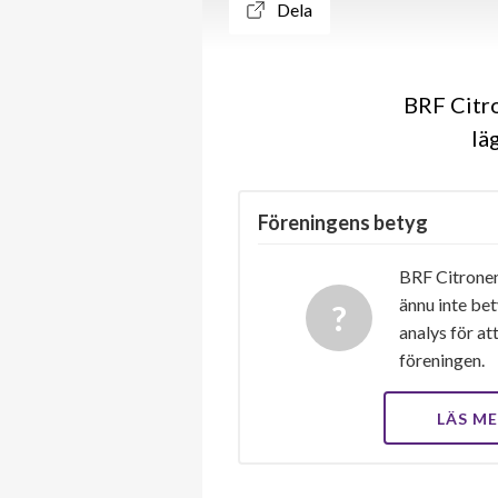
Dela
BRF Citro
lä
Föreningens betyg
BRF Citronen
ännu inte bet
analys för at
föreningen.
LÄS M