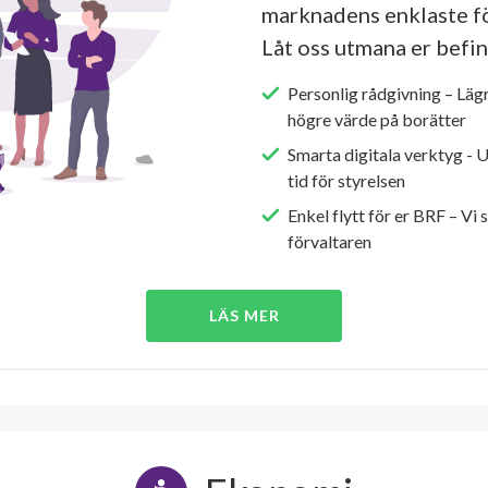
marknadens enklaste fö
Låt oss utmana er befin
Personlig rådgivning – Läg
högre värde på borätter
Smarta digitala verktyg - 
tid för styrelsen
Enkel flytt för er BRF – Vi 
förvaltaren
LÄS MER