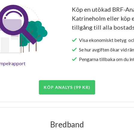
Köp en utökad BRF-Ana
Katrineholm eller köp 
tillgång till alla bosta
Visa ekonomiskt betyg och
Se hur avgiften ökar vid rä
Pengarna tillbaka om du int
empelrapport
KÖP ANALYS (99 KR)
Bredband