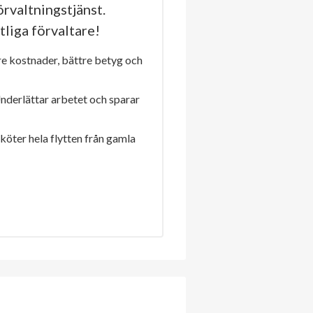
rvaltningstjänst.
tliga förvaltare!
re kostnader, bättre betyg och
Underlättar arbetet och sparar
sköter hela flytten från gamla