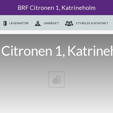
BRF Citronen 1, Katrineholm
LÄGENHETER
OMRÅDET
STYRELSE & KONTAKT
Citronen 1, Katrin