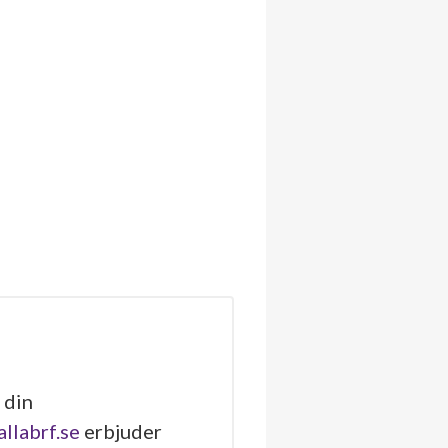
 din
allabrf.se
erbjuder