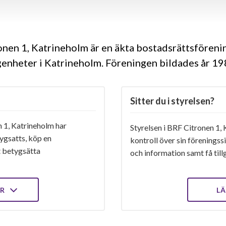
nen 1, Katrineholm är en äkta bostadsrättsfören
genheter i Katrineholm. Föreningen bildades år 1
Sitter du i styrelsen?
 1, Katrineholm har
Styrelsen i BRF Citronen 1, 
ygsatts, köp en
kontroll över sin föreningss
t betygsätta
och information samt få tillg
ER
LÄ