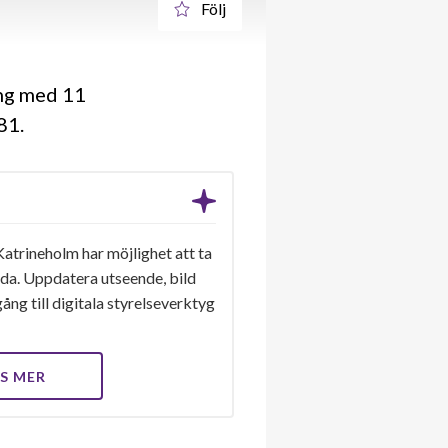
Följ
ing med 11
981
Katrineholm har möjlighet att ta
ida. Uppdatera utseende, bild
ång till digitala styrelseverktyg
S MER