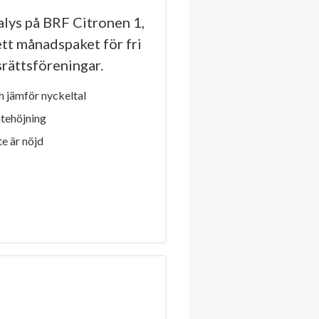
lys på BRF Citronen 1,
ett månadspaket för fri
dsrättsföreningar.
 jämför nyckeltal
ntehöjning
e är nöjd