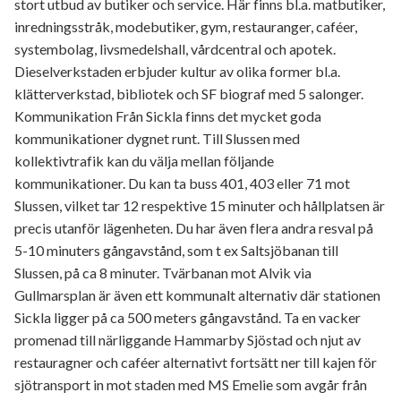
stort utbud av butiker och service. Här finns bl.a. matbutiker,
inredningsstråk, modebutiker, gym, restauranger, caféer,
systembolag, livsmedelshall, vårdcentral och apotek.
Dieselverkstaden erbjuder kultur av olika former bl.a.
klätterverkstad, bibliotek och SF biograf med 5 salonger.
Kommunikation Från Sickla finns det mycket goda
kommunikationer dygnet runt. Till Slussen med
kollektivtrafik kan du välja mellan följande
kommunikationer. Du kan ta buss 401, 403 eller 71 mot
Slussen, vilket tar 12 respektive 15 minuter och hållplatsen är
precis utanför lägenheten. Du har även flera andra resval på
5-10 minuters gångavstånd, som t ex Saltsjöbanan till
Slussen, på ca 8 minuter. Tvärbanan mot Alvik via
Gullmarsplan är även ett kommunalt alternativ där stationen
Sickla ligger på ca 500 meters gångavstånd. Ta en vacker
promenad till närliggande Hammarby Sjöstad och njut av
restauragner och caféer alternativt fortsätt ner till kajen för
sjötransport in mot staden med MS Emelie som avgår från