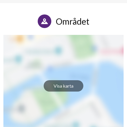
Området
Visa karta