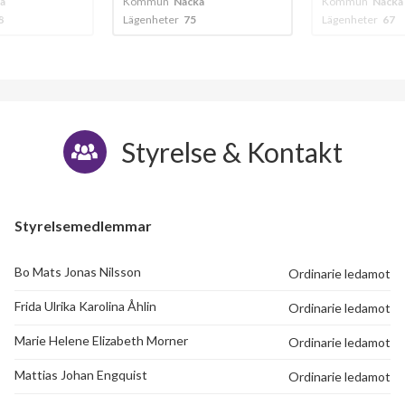
a
Kommun
Nacka
Kommun
Nacka
Lägenheter
67
Lägenheter
18
Styrelse & Kontakt
Styrelsemedlemmar
Bo Mats Jonas Nilsson
Ordinarie ledamot
Frida Ulrika Karolina Åhlin
Ordinarie ledamot
Marie Helene Elizabeth Morner
Ordinarie ledamot
Mattias Johan Engquist
Ordinarie ledamot