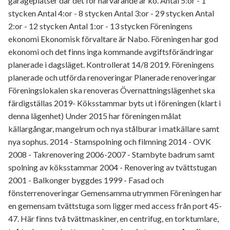
garageplatser där det för närvarande är kö. Antal 5:or - 1
stycken Antal 4:or - 8 stycken Antal 3:or - 29 stycken Antal
2:or - 12 stycken Antal 1:or - 13 stycken Föreningens
ekonomi Ekonomisk förvaltare är Nabo. Föreningen har god
ekonomi och det finns inga kommande avgiftsförändringar
planerade i dagsläget. Kontrollerat 14/8 2019. Föreningens
planerade och utförda renoveringar Planerade renoveringar
Föreningslokalen ska renoveras Övernattningslägenhet ska
färdigställas 2019- Köksstammar byts ut i föreningen (klart i
denna lägenhet) Under 2015 har föreningen målat
källargångar, mangelrum och nya stålburar i matkällare samt
nya sophus. 2014 - Stamspolning och filmning 2014 - OVK
2008 - Takrenovering 2006-2007 - Stambyte badrum samt
spolning av köksstammar 2004 - Renovering av tvättstugan
2001 - Balkonger byggdes 1999 - Fasad och
fönsterrenoveringar Gemensamma utrymmen Föreningen har
en gemensam tvättstuga som ligger med access från port 45-
47. Här finns två tvättmaskiner, en centrifug, en torktumlare,