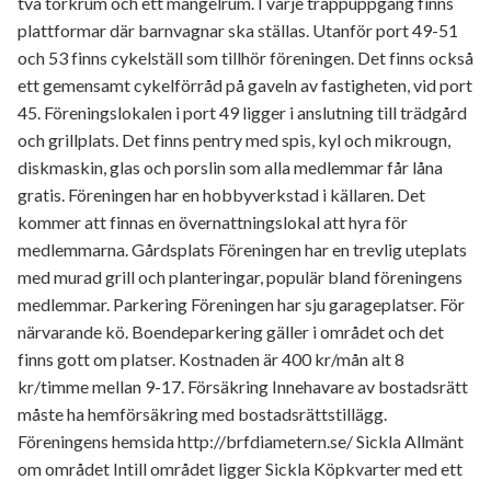
två torkrum och ett mangelrum. I varje trappuppgång finns
plattformar där barnvagnar ska ställas. Utanför port 49-51
och 53 finns cykelställ som tillhör föreningen. Det finns också
ett gemensamt cykelförråd på gaveln av fastigheten, vid port
45. Föreningslokalen i port 49 ligger i anslutning till trädgård
och grillplats. Det finns pentry med spis, kyl och mikrougn,
diskmaskin, glas och porslin som alla medlemmar får låna
gratis. Föreningen har en hobbyverkstad i källaren. Det
kommer att finnas en övernattningslokal att hyra för
medlemmarna. Gårdsplats Föreningen har en trevlig uteplats
med murad grill och planteringar, populär bland föreningens
medlemmar. Parkering Föreningen har sju garageplatser. För
närvarande kö. Boendeparkering gäller i området och det
finns gott om platser. Kostnaden är 400 kr/mån alt 8
kr/timme mellan 9-17. Försäkring Innehavare av bostadsrätt
måste ha hemförsäkring med bostadsrättstillägg.
Föreningens hemsida http://brfdiametern.se/ Sickla Allmänt
om området Intill området ligger Sickla Köpkvarter med ett