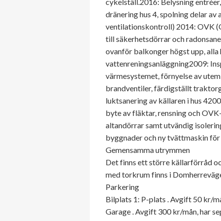
cykelställ.2016: Belysning entrée
dränering hus 4, spolning delar a
ventilationskontroll) 2014: OVK (
till säkerhetsdörrar och radonsan
ovanför balkonger högst upp, alla
vattenreningsanläggning2009: Inspe
värmesystemet, förnyelse av utemi
brandventiler, färdigställt traktor
luktsanering av källaren i hus 4
byte av fläktar, rensning och OVK
altandörrar samt utvändig isoleri
byggnader och ny tvättmaskin för
Gemensamma utrymmen
Det finns ett större källarförråd 
med torkrum finns i Domherrevägen
Parkering
Bilplats 1: P-plats . Avgift 50 kr/m
Garage . Avgift 300 kr/mån, har s