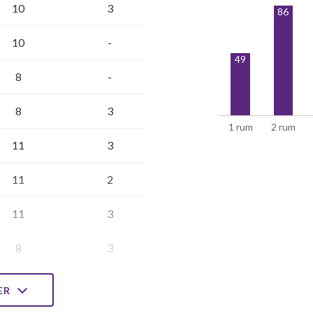
10
3
86
10
-
49
8
-
8
3
1 rum
2 rum
11
3
11
2
11
3
8
3
11
3
LER