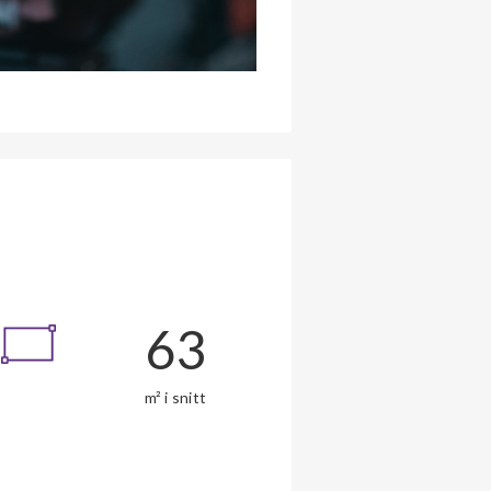
63
m² i snitt