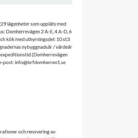
 229 lägenheter som upplåts med
hus: Domherrevägen 2 A-E, 4 A-D, 6
och kök med uthyrningsdel: 10 st3
ggnadernas nybyggnadsår / värdeår
å expeditionstid (Domherrevägen
via e-post: info@brfdomherren1.se
rationer och renovering av