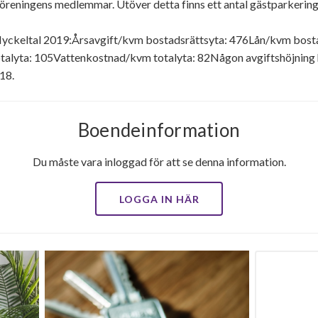
 föreningens medlemmar. Utöver detta finns ett antal gästparkering
yckeltal 2019:Årsavgift/kvm bostadsrättsyta: 476Lån/kvm bost
lyta: 105Vattenkostnad/kvm totalyta: 82Någon avgiftshöjning har
18.
Boendeinformation
Du måste vara inloggad för att se denna information.
LOGGA IN HÄR