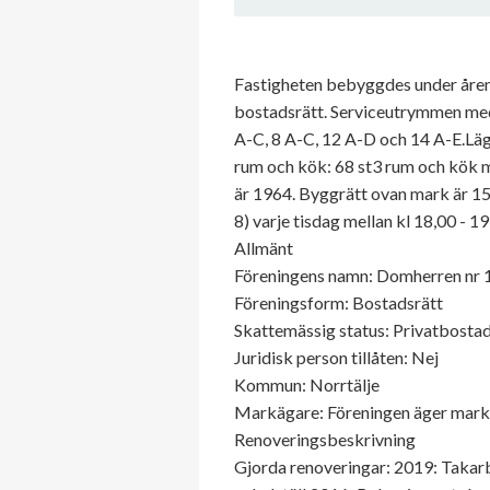
Fastigheten bebyggdes under åren 
bostadsrätt. Serviceutrymmen med 
A-C, 8 A-C, 12 A-D och 14 A-E.Läg
rum och kök: 68 st3 rum och kök 
är 1964. Byggrätt ovan mark är 1
8) varje tisdag mellan kl 18,00 - 1
Allmänt
Föreningens namn: Domherren nr 
Föreningsform: Bostadsrätt
Skattemässig status: Privatbostad
Juridisk person tillåten: Nej
Kommun: Norrtälje
Markägare: Föreningen äger mar
Renoveringsbeskrivning
Gjorda renoveringar: 2019: Takar