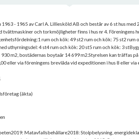
1963 - 1965 av Carl A. Lilliesköld AB och består av 6 st hus med
tvättmaskiner och torkmöjligheter finns i hus nr 4. Föreningens 
enhetsfördelning:1 rum och kök: 49 st2 rum och kök: 75 st2 rum 
med uthyrningsdel: 4 st4 rum och kök: 20 st5 rum och kök: 3 stBy
5 930 m2, bostädernas boytaär 14 699 m2.Styrelsen kan träffas p
9,00 eller via föreningens brevlåda vid expeditionen i hus 8 eller 
1
sföretag (äkta)
ken
beten2019: Matavfallsbehållare2018: Stolpbelysning, energidekla