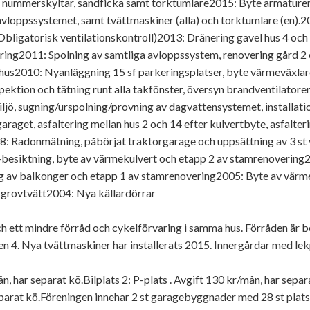
r, nummerskyltar, sandficka samt torktumlare2015: Byte armaturer
v avloppssystemet, samt tvättmaskiner (alla) och torktumlare (en
Obligatorisk ventilationskontroll)2013: Dränering gavel hus 4 och
ering2011: Spolning av samtliga avloppssystem, renovering gård 2
 hus2010: Nyanläggning 15 sf parkeringsplatser, byte värmeväxlare
ktion och tätning runt alla takfönster, översyn brandventilatorer, 
ljö, sugning/urspolning/provning av dagvattensystemet, installat
garaget, asfaltering mellan hus 2 och 14 efter kulvertbyte, asfalte
2008: Radonmätning, påbörjat traktorgarage och uppsättning av 3 
-besiktning, byte av värmekulvert och etapp 2 av stamrenovering2
ng av balkonger och etapp 1 av stamrenovering2005: Byte av värmev
 grovtvätt2004: Nya källardörrar
och ett mindre förråd och cykelförvaring i samma hus. Förråden är b
 4. Nya tvättmaskiner har installerats 2015. Innergårdar med lek
ån, har separat kö.Bilplats 2: P-plats . Avgift 130 kr/mån, har separ
eparat kö.Föreningen innehar 2 st garagebyggnader med 28 st plat