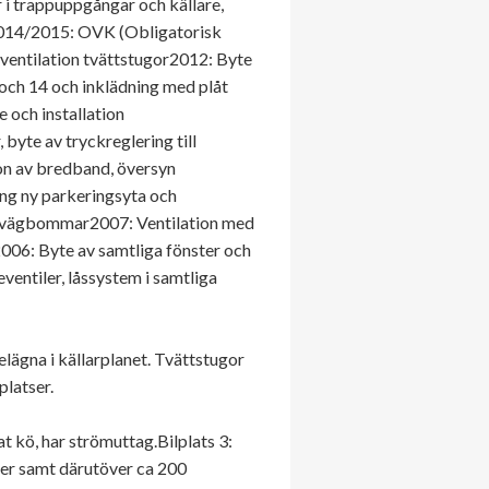
 i trappuppgångar och källare,
).2014/2015: OVK (Obligatorisk
 ventilation tvättstugor2012: Byte
 och 14 och inklädning med plåt
 och installation
byte av tryckreglering till
ion av bredband, översyn
ring ny parkeringsyta och
st vägbommar2007: Ventilation med
006: Byte av samtliga fönster och
entiler, låssystem i samtliga
elägna i källarplanet. Tvättstugor
platser.
at kö, har strömuttag.Bilplats 3:
ser samt därutöver ca 200