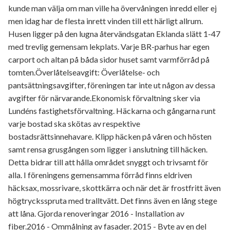
kunde man välja om man ville ha övervåningen inredd eller ej
men idag har de flesta inrett vinden till ett härligt allrum.
Husen ligger på den lugna återvändsgatan Eklanda slätt 1-47
med trevlig gemensam lekplats. Varje BR-parhus har egen
carport och altan på båda sidor huset samt varmförråd på
tomten.Överlåtelseavgift: Överlåtelse- och
pantsättningsavgifter, föreningen tar inte ut någon av dessa
avgifter för närvarande.Ekonomisk förvaltning sker via
Lundéns fastighetsförvaltning. Häckarna och gångarna runt
varje bostad ska skötas av respektive
bostadsrättsinnehavare. Klipp häcken på våren och hösten
samt rensa grusgången som ligger i anslutning till häcken.
Detta bidrar till att hålla området snyggt och trivsamt för
alla. I föreningens gemensamma förråd finns eldriven
häcksax, mossrivare, skottkärra och när det är frostfritt även
högtrycksspruta med tralltvätt. Det finns även en lång stege
att låna. Gjorda renoveringar 2016 - Installation av
fiber.2016 - Ommålning av fasader. 2015 - Byte av en del