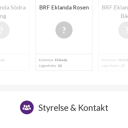
nda Södra
BRF Eklanda Rosen
BRF Ekla
ng
Bä
dal
Kommun
Eklanda
Kommun
Mölnd
Lägenheter
82
Lägenheter
17
Styrelse & Kontakt