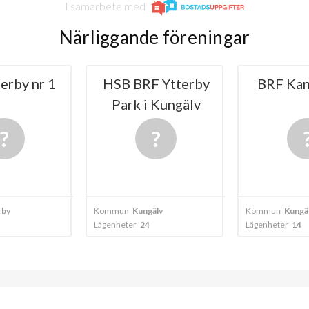
I samarbete med
Närliggande föreningar
erby nr 1
HSB BRF Ytterby
BRF Kan
Park i Kungälv
rby
Kommun
Kungälv
Kommun
Kungä
Lägenheter
24
Lägenheter
14