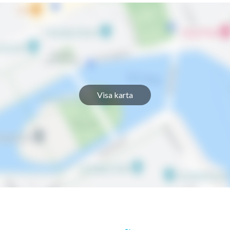
1
-
1
-
1
-
Visa karta