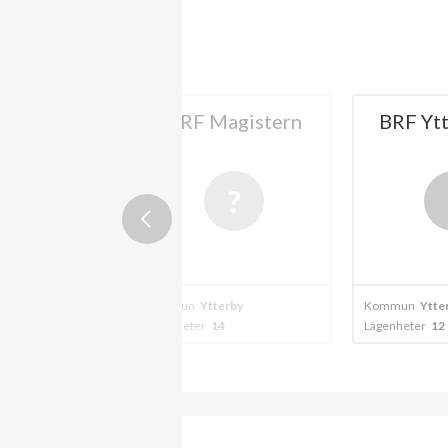
tationen
BRF Magistern
BRF Ytt
terby
B
2024
gälv
Kommun
Ytterby
Kommun
Ytte
6
Lägenheter
14
Lägenheter
12