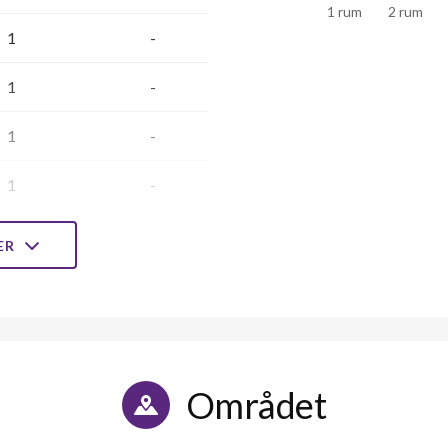
1 rum
2 rum
1
-
1
-
1
-
1
-
1
-
LER
1
-
1
-
1
-
Området
1
-