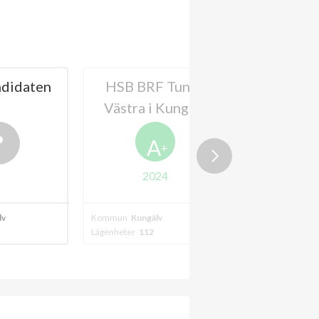
didaten
HSB BRF Tunge
BRF Stud
Västra i Kungälv
Ytte
A
+
2024
lv
Kommun
Kungälv
Kommun
Ytterby
Lägenheter
112
Lägenheter
18