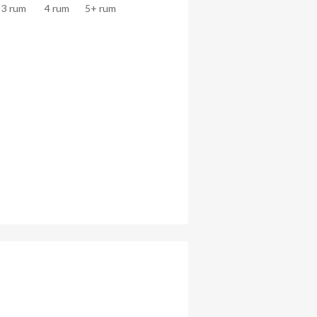
3 rum
4 rum
5+ rum