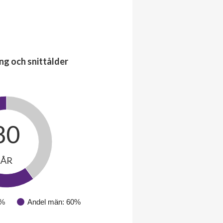
ng och snittålder
80
ÅR
0%
Andel män: 60%