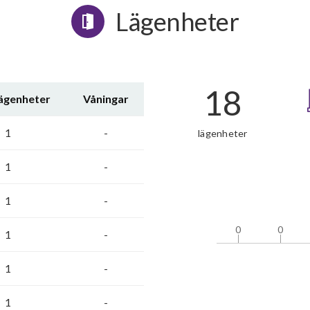
Lägenheter
18
lägenheter
Våningar
1
-
lägenheter
1
-
1
-
0
0
0
0
1
-
1
-
1
-