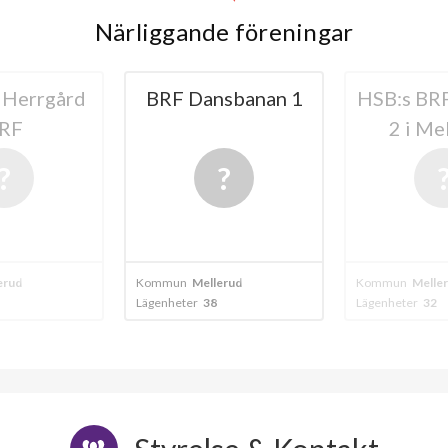
Närliggande föreningar
 Herrgård
BRF Dansbanan 1
HSB:s BR
RF
2 i Me
erud
Kommun
Mellerud
Kommun
Melle
Lägenheter
38
Lägenheter
32