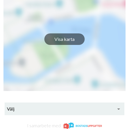
Envägen 27
1
-
Envägen 29
1
-
Envägen 31
1
-
Visa karta
28
lägenheter
Välj
I samarbete med