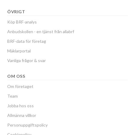
ÖVRIGT
Köp BRF-analys
Anbudskollen - en tjänst från allabrf
BRF-data för företag
Mäklarportal
Vanliga frågor & svar
OM OSS
Om företaget
Team
Jobba hos oss
Allmänna villkor
Personuppgiftspolicy
Cookiepolicy