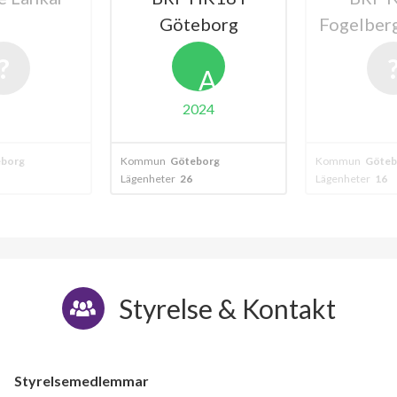
Göteborg
Fogelber
A
2024
borg
Kommun
Göteborg
Kommun
Göteb
Lägenheter
26
Lägenheter
16
Styrelse & Kontakt
Styrelsemedlemmar