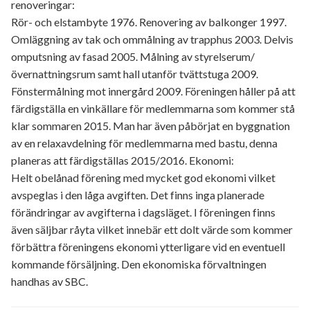
renoveringar:
Rör- och elstambyte 1976. Renovering av balkonger 1997.
Omläggning av tak och ommålning av trapphus 2003. Delvis
omputsning av fasad 2005. Målning av styrelserum/
övernattningsrum samt hall utanför tvättstuga 2009.
Fönstermålning mot innergård 2009. Föreningen håller på att
färdigställa en vinkällare för medlemmarna som kommer stå
klar sommaren 2015. Man har även påbörjat en byggnation
av en relaxavdelning för medlemmarna med bastu, denna
planeras att färdigställas 2015/2016. Ekonomi:
Helt obelånad förening med mycket god ekonomi vilket
avspeglas i den låga avgiften. Det finns inga planerade
förändringar av avgifterna i dagsläget. I föreningen finns
även säljbar råyta vilket innebär ett dolt värde som kommer
förbättra föreningens ekonomi ytterligare vid en eventuell
kommande försäljning. Den ekonomiska förvaltningen
handhas av SBC.