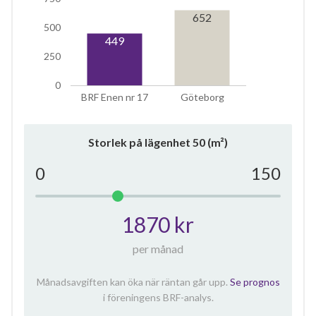
652
500
449
250
0
BRF Enen nr 17
Göteborg
Storlek på lägenhet
50
(m²)
0
150
1870 kr
per månad
Månadsavgiften kan öka när räntan går upp.
Se prognos
i föreningens BRF-analys.