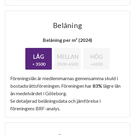
Belåning
Belåning per m² (2024)
LÅG
MELLAN
HÖG
< 3500
3500-6500
>6500
Föreningslån är medlemmarnas gemensamma skuld i
bostadsrättsföreningen. Föreningen har
83%
lägre lån
än medelvärdet i Göteborg.
Se detaljerad belåningsdata och jämförelse i
föreningens BRF-analys.