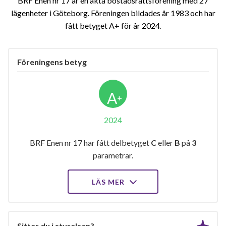
BRF Enen nr 17 är en äkta bostadsrättsförening med 27
lägenheter i Göteborg. Föreningen bildades år 1983 och har
fått betyget A+ för år 2024
Föreningens betyg
A
+
2024
BRF Enen nr 17 har fått delbetyget
C
eller
B
på
3
parametrar.
LÄS MER
Sitter du i styrelsen?