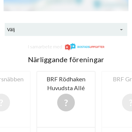
213
Välj
lägenheter
I samarbete med
Närliggande föreningar
rsnäbben
BRF Rödhaken
BRF Gr
Huvudsta Allé