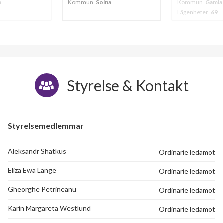
a
Kommun
Solna
Kommun
Gamla
Lägenheter
69
Styrelse & Kontakt
Styrelsemedlemmar
Aleksandr Shatkus
Ordinarie ledamot
Eliza Ewa Lange
Ordinarie ledamot
Gheorghe Petrineanu
Ordinarie ledamot
Karin Margareta Westlund
Ordinarie ledamot