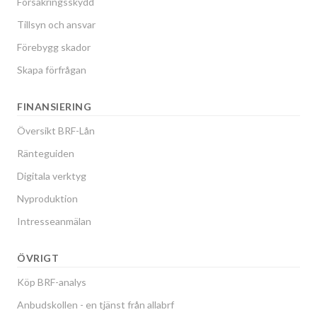
Försäkringsskydd
Tillsyn och ansvar
Förebygg skador
Skapa förfrågan
FINANSIERING
Översikt BRF-Lån
Ränteguiden
Digitala verktyg
Nyproduktion
Intresseanmälan
ÖVRIGT
Köp BRF-analys
Anbudskollen - en tjänst från allabrf