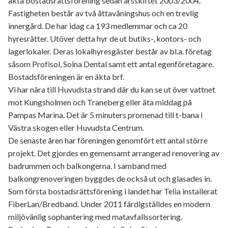
äkta bostadsrättsförening sedan årsskiftet 2003/2004.
Fastigheten består av två åttavåningshus och en trevlig
innergård. De har idag ca 193 medlemmar och ca 20
hyresrätter. Utöver detta hyr de ut butiks-, kontors- och
lagerlokaler. Deras lokalhyresgäster består av bl.a. företag
såsom Profisol, Solna Dental samt ett antal egenföretagare.
Bostadsföreningen är en äkta brf.
Vi har nära till Huvudsta strand där du kan se ut över vattnet
mot Kungsholmen och Traneberg eller äta middag på
Pampas Marina. Det är 5 minuters promenad till t-bana i
Västra skogen eller Huvudsta Centrum.
De senaste åren har föreningen genomfört ett antal större
projekt. Det gjordes en gemensamt arrangerad renovering av
badrummen och balkongerna. I samband med
balkongrenoveringen byggdes de också ut och glasades in.
Som första bostadsrättsförening i landet har Telia installerat
FiberLan/Bredband. Under 2011 färdigställdes en modern
miljövänlig sophantering med matavfallssortering.