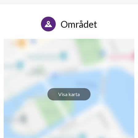
Området
Visa karta