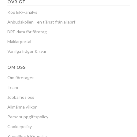
ÖVRIGT
Köp BRF-analys
Anbudskollen - en tjänst från allabrf
BRF-data för företag
Mäklarportal
Vanliga frågor & svar
OM OSS
Om företaget
Team
Jobba hos oss
Allmänna villkor
Personuppgiftspolicy
Cookiepolicy
Köpvillkor BRF analys