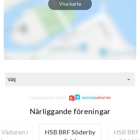
Visa karta
Välj
I samarbete med
Närliggande föreningar
i
HSB BRF Söderby
HSB BRF Alfågeln