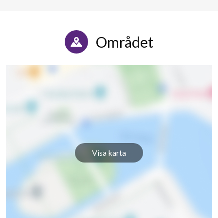
Området
Visa karta