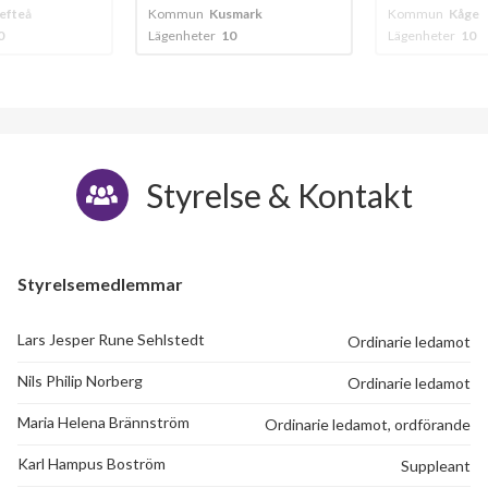
lefteå
Kommun
Kusmark
Kommun
Kåge
0
Lägenheter
10
Lägenheter
10
Styrelse & Kontakt
Styrelsemedlemmar
Lars Jesper Rune Sehlstedt
Ordinarie ledamot
Nils Philip Norberg
Ordinarie ledamot
Maria Helena Brännström
Ordinarie ledamot, ordförande
Karl Hampus Boström
Suppleant