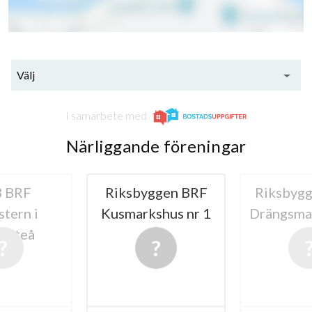
Välj
I samarbete med
Närliggande föreningar
 BRF
Riksbyggen BRF
Riksbyg
tern i
Kusmarkshus nr 1
Drängsma
lefteå