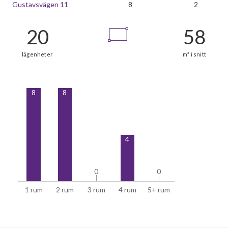
Gustavsvägen 11
8
2
8
8
20
lägenheter
4
0
0
0
0
1 rum
2 rum
3 rum
4 rum
5+ rum