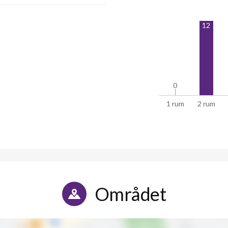
12
0
0
1 rum
2 rum
Området