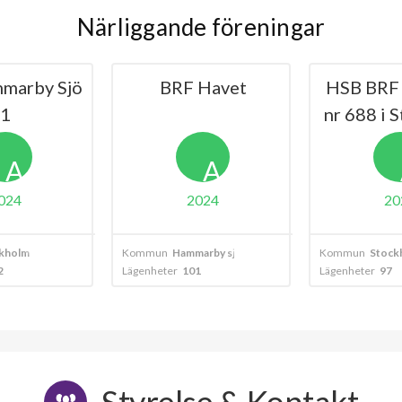
Närliggande föreningar
BRF Havet
HSB BRF Ekudden
B
nr 688 i Stockholm
A
A
2024
2024
mun
Hammarby sjöstad
Kommun
Stockholm
Komm
heter
101
Lägenheter
97
Lägenh