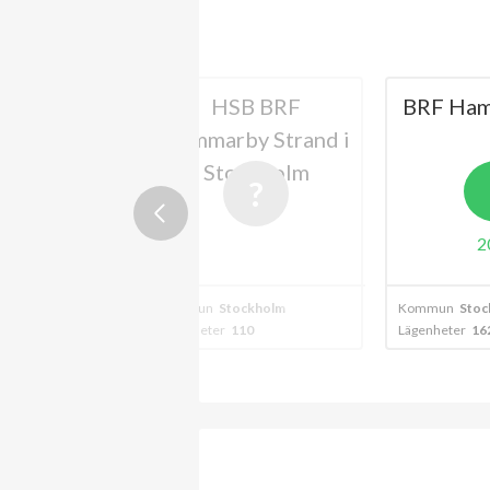
HSB BRF
BRF Hammarby Sjö
mmarby Strand i
1
Stockholm
A
2024
mmun
Stockholm
Kommun
Stockholm
Kom
enheter
110
Lägenheter
162
Lägen