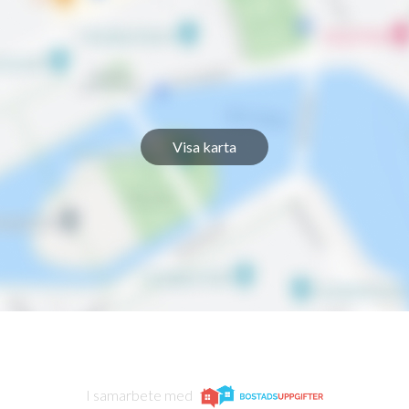
Visa karta
I samarbete med