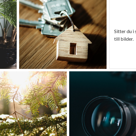
Sitter du i
till bilder.