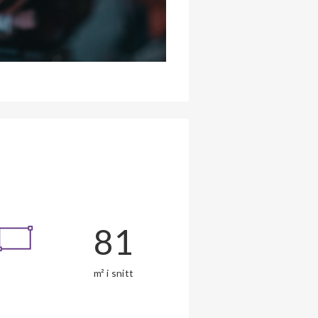
81
m² i snitt