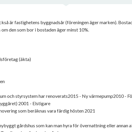
ckså är fastighetens byggnadsår (föreningen äger marken). Bostad
 om den som bor i bostaden äger minst 10%.
sföretag (äkta)
ken
nrum och styrsystem har renoverats2015 - Ny värmepump2010 - F
ggåret) 2001 - Elstigare
overing som beräknas vara färdig hösten 2021
 nybyggt gårdshus som kan man hyra för övernattning eller annan ak