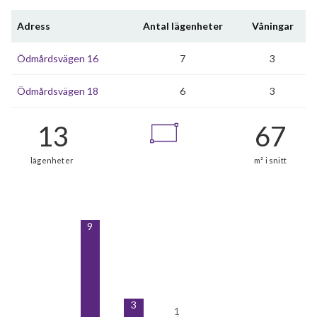
Adress
Antal lägenheter
Våningar
Ödmårdsvägen 16
7
3
Ödmårdsvägen 18
6
3
9
3
1
1