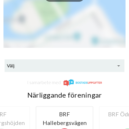
13
lägenheter
Välj
I samarbete med
Närliggande föreningar
RF
BRF Ödmården
BRF Ti
rgsvägen