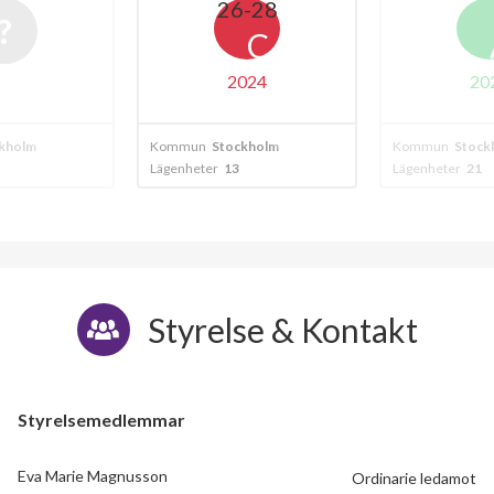
-28
C
A
024
2024
kholm
Kommun
Stockholm
Kommun
Stock
Lägenheter
21
Lägenheter
19
Styrelse & Kontakt
Styrelsemedlemmar
Eva Marie Magnusson
Ordinarie ledamot